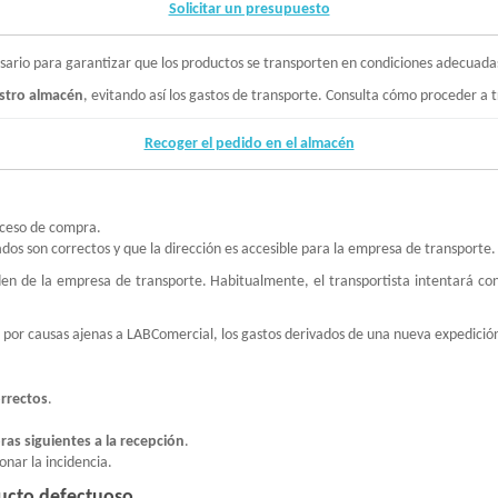
Solicitar un presupuesto
esario para garantizar que los productos se transporten en condiciones adecuada
stro almacén
, evitando así los gastos de transporte. Consulta cómo proceder a t
Recoger el pedido en el almacén
roceso de compra.
ados son correctos y que la dirección es accesible para la empresa de transporte.
en de la empresa de transporte. Habitualmente, el transportista intentará con
ega por causas ajenas a LABComercial, los gastos derivados de una nueva expedición
orrectos
.
ras siguientes a la recepción
.
nar la incidencia.
ducto defectuoso