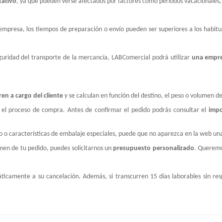
tativo
, ya que pueden verse afectados por factores como periodos vacacionales, s
 empresa, los tiempos de preparación o envío pueden ser superiores a los habitu
eguridad del transporte de la mercancía, LABComercial podrá utilizar
una empre
ren a cargo del cliente
y se calculan en función del destino, el peso o volumen del
 el proceso de compra. Antes de confirmar el pedido podrás consultar el
impo
o o características de embalaje especiales, puede que no aparezca en la web un
men de tu pedido, puedes solicitarnos un
presupuesto personalizado
. Queremo
camente a su cancelación. Además, si transcurren 15 días laborables sin resp