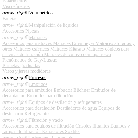
Polarímetros
Viscosímetros
arrow_right

Volumétrico
Buretas
arrow_right

Manipulación de líquidos
Accesorios
Pipetas
arrow_right

Matraces
Accesorios para matraces
Matraces Erlenmeyer
Matraces aforados y
otros
Matraces esféricos
Matraces Kitasato
Matraces cónicos para
sistemas de filtración
Matraces de cultivo con tapa rosca
Picnómetros de Gay-Lussac
Probetas graduadas
Vasos y jarras medidoras
arrow_right

Procesos
arrow_right

Embudos
Accesorios para embudos
Embudos Büchner
Embudos de
decantación
Embudos para filtración
arrow_right

Equipos de destilación y refrigerantes
Accesorios para destilación
Destiladores de agua
Equipos de
destilación
Refrigerantes
arrow_right

Filtración y vacío
Accesorios para equipos de filtración
Crisoles filtrantes
Equipos y
rampas de filtración
Extractores Soxhlet
arrow_right

Instrumental y montaje