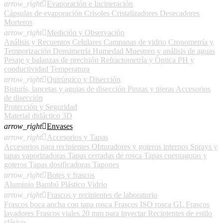
arrow_right

Evaporación e Incineración
Cápsulas de evaporación
Crisoles
Cristalizadores
Desecadores
Morteros
arrow_right

Medición y Observación
Análisis y Recuentos Celulares
Campanas de vidrio
Cronometría y
Temporización
Densimetría
Humedad
Muestreo y análisis de aguas
Pesaje y balanzas de precisión
Refractometría y Óptica
PH y
conductividad
Temperatura
arrow_right

Quirúrgico y Disección
Bisturís, lancetas y agujas de disección
Pinzas y tijeras
Accesorios
de disección
Protección y Seguridad
Material didáctico 3D
arrow_right

Envases
arrow_right

Accesorios y Tapas
Accesorios para recipientes
Obturadores y goteros internos
Sprays y
tapas vaporizadoras
Tapas cerradas de rosca
Tapas cuentagotas y
goteros
Tapas dosificadoras
Tapones
arrow_right

Botes y frascos
Aluminio
Bambú
Plástico
Vidrio
arrow_right

Frascos y recipientes de laboratorio
Frascos boca ancha con tapa rosca
Frascos ISO rosca GL
Frascos
lavadores
Frascos viales 20 mm para inyectar
Recipientes de estilo
clásico