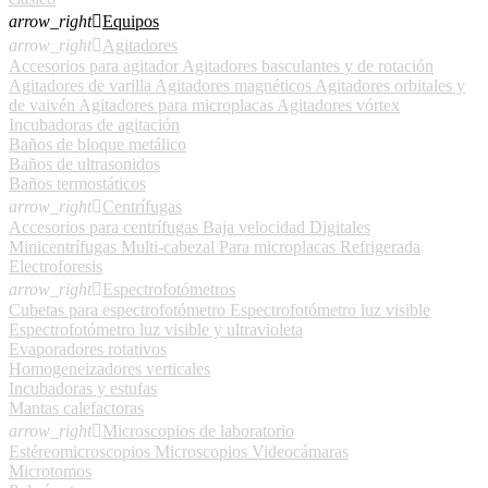
arrow_right

Equipos
arrow_right

Agitadores
Accesorios para agitador
Agitadores basculantes y de rotación
Agitadores de varilla
Agitadores magnéticos
Agitadores orbitales y
de vaivén
Agitadores para microplacas
Agitadores vórtex
Incubadoras de agitación
Baños de bloque metálico
Baños de ultrasonidos
Baños termostáticos
arrow_right

Centrífugas
Accesorios para centrífugas
Baja velocidad
Digitales
Minicentrífugas
Multi-cabezal
Para microplacas
Refrigerada
Electroforesis
arrow_right

Espectrofotómetros
Cubetas para espectrofotómetro
Espectrofotómetro luz visible
Espectrofotómetro luz visible y ultravioleta
Evaporadores rotativos
Homogeneizadores verticales
Incubadoras y estufas
Mantas calefactoras
arrow_right

Microscopios de laboratorio
Estéreomicroscopios
Microscopios
Videocámaras
Microtomos