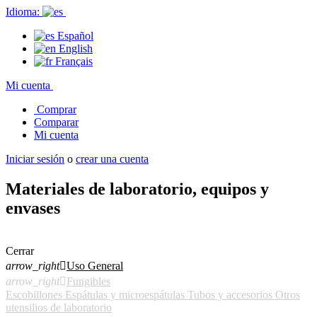
Idioma:
Español
English
Français
Mi cuenta
Comprar
Comparar
Mi cuenta
Iniciar sesión
o
crear una cuenta
Materiales de laboratorio, equipos y
envases
Cerrar
arrow_right

Uso General
arrow_right

Fungibles
Escobillones
Espátulas y microespátulas
Tubos y accesorios
Otros
utensilios de laboratorio