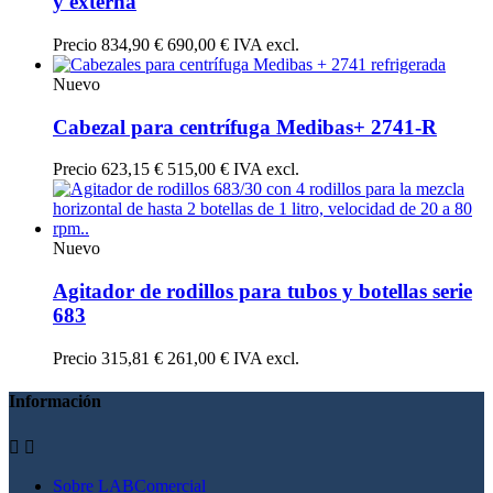
y externa
Precio
834,90 €
690,00 € IVA excl.
Nuevo
Cabezal para centrífuga Medibas+ 2741-R
Precio
623,15 €
515,00 € IVA excl.
Nuevo
Agitador de rodillos para tubos y botellas serie
683
Precio
315,81 €
261,00 € IVA excl.
Información


Sobre LABComercial