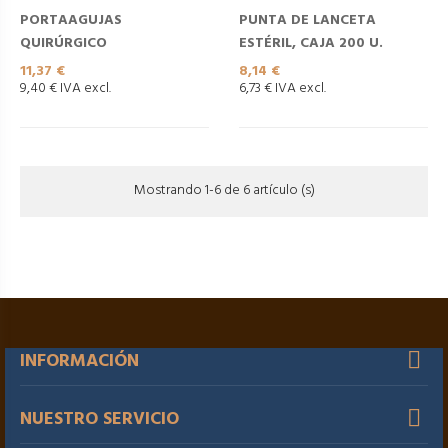
PORTAAGUJAS
PUNTA DE LANCETA
QUIRÚRGICO
ESTÉRIL, CAJA 200 U.
Precio
Precio
11,37 €
8,14 €
9,40 € IVA excl.
6,73 € IVA excl.
Mostrando 1-6 de 6 artículo (s)
INFORMACIÓN
NUESTRO SERVICIO