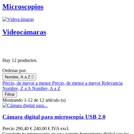
Microscopios
Videocámaras
Hay 12 productos.
Ordenar por:
Nombre, A a Z

Precio, de mayor a menor
Precio, de menor a mayor
Relevancia
Nombre, Z a A
Nombre, A a Z
Filtrar
Mostrando 1-12 de 12 artículo (s)
Cámara digital para microscopía USB 2.0
Precio
290,40 €
240,00 € IVA excl.
Convierte tu microscopio en una potente herramienta digital con las