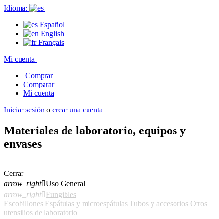
Idioma:
Español
English
Français
Mi cuenta
Comprar
Comparar
Mi cuenta
Iniciar sesión
o
crear una cuenta
Materiales de laboratorio, equipos y
envases
Cerrar
arrow_right

Uso General
arrow_right

Fungibles
Escobillones
Espátulas y microespátulas
Tubos y accesorios
Otros
utensilios de laboratorio