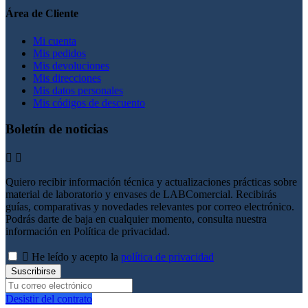
Área de Cliente
Mi cuenta
Mis pedidos
Mis devoluciones
Mis direcciones
Mis datos personales
Mis códigos de descuento
Boletín de noticias


Quiero recibir información técnica y actualizaciones prácticas sobre
material de laboratorio y envases de LABComercial. Recibirás
guías, comparativas y novedades relevantes por correo electrónico.
Podrás darte de baja en cualquier momento, consulta nuestra
información en Política de privacidad.

He leído y acepto la
política de privacidad
Suscribirse
Desistir del contrato