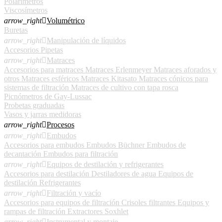
Polarímetros
Viscosímetros
arrow_right

Volumétrico
Buretas
arrow_right

Manipulación de líquidos
Accesorios
Pipetas
arrow_right

Matraces
Accesorios para matraces
Matraces Erlenmeyer
Matraces aforados y
otros
Matraces esféricos
Matraces Kitasato
Matraces cónicos para
sistemas de filtración
Matraces de cultivo con tapa rosca
Picnómetros de Gay-Lussac
Probetas graduadas
Vasos y jarras medidoras
arrow_right

Procesos
arrow_right

Embudos
Accesorios para embudos
Embudos Büchner
Embudos de
decantación
Embudos para filtración
arrow_right

Equipos de destilación y refrigerantes
Accesorios para destilación
Destiladores de agua
Equipos de
destilación
Refrigerantes
arrow_right

Filtración y vacío
Accesorios para equipos de filtración
Crisoles filtrantes
Equipos y
rampas de filtración
Extractores Soxhlet
arrow_right

Instrumental y montaje