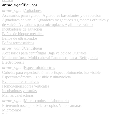
arrow_right

Equipos
arrow_right

Agitadores
Accesorios para agitador
Agitadores basculantes y de rotación
Agitadores de varilla
Agitadores magnéticos
Agitadores orbitales y
de vaivén
Agitadores para microplacas
Agitadores vórtex
Incubadoras de agitación
Baños de bloque metálico
Baños de ultrasonidos
Baños termostáticos
arrow_right

Centrífugas
Accesorios para centrífugas
Baja velocidad
Digitales
Minicentrífugas
Multi-cabezal
Para microplacas
Refrigerada
Electroforesis
arrow_right

Espectrofotómetros
Cubetas para espectrofotómetro
Espectrofotómetro luz visible
Espectrofotómetro luz visible y ultravioleta
Evaporadores rotativos
Homogeneizadores verticales
Incubadoras y estufas
Mantas calefactoras
arrow_right

Microscopios de laboratorio
Estéreomicroscopios
Microscopios
Videocámaras
Microtomos