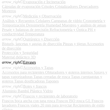
arrow_right

Evaporación e Incineración
Cápsulas de evaporación
Crisoles
Cristalizadores
Desecadores
Morteros
arrow_right

Medición y Observación
Análisis y Recuentos Celulares
Campanas de vidrio
Cronometría y
Temporización
Densimetría
Humedad
Muestreo y análisis de aguas
Pesaje y balanzas de precisión
Refractometría y Óptica
PH y
conductividad
Temperatura
arrow_right

Quirúrgico y Disección
Bisturís, lancetas y agujas de disección
Pinzas y tijeras
Accesorios
de disección
Protección y Seguridad
Material didáctico 3D
arrow_right

Envases
arrow_right

Accesorios y Tapas
Accesorios para recipientes
Obturadores y goteros internos
Sprays y
tapas vaporizadoras
Tapas cerradas de rosca
Tapas cuentagotas y
goteros
Tapas dosificadoras
Tapones
arrow_right

Botes y frascos
Aluminio
Bambú
Plástico
Vidrio
arrow_right

Frascos y recipientes de laboratorio
Frascos boca ancha con tapa rosca
Frascos ISO rosca GL
Frascos
lavadores
Frascos viales 20 mm para inyectar
Recipientes de estilo
clásico