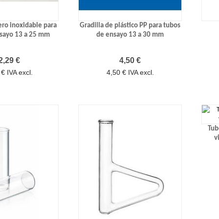
ero inoxidable para
Gradilla de plástico PP para tubos
nsayo 13 a 25 mm
de ensayo 13 a 30 mm
recio
Precio
2,29 €
4,50 €
€ IVA excl.
4,50 € IVA excl.
Tub
v