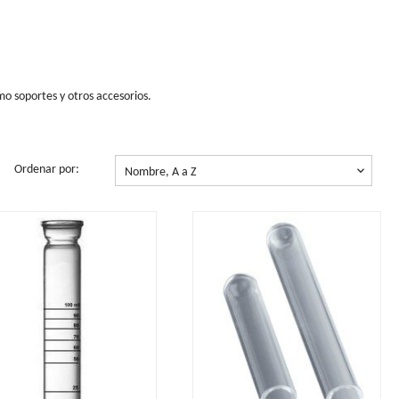
omo soportes y otros accesorios.
foto de Agua creado por jcomp -
Ordenar por:

Nombre, A a Z