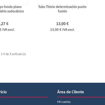
yo fondo plano
Tubo Thiele determinación punto
drio sodocálcico
fusión
recio
Precio
,27 €
13,00 €
€ IVA excl.
13,00 € IVA excl.
-9 de 9 artículo (s)
icio
Área de Cliente
Mi cuenta