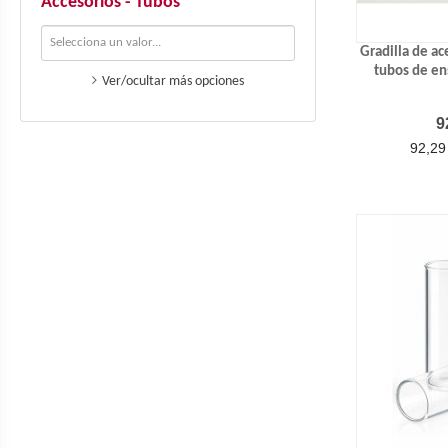
Accesorios - Tubos
Gradilla de ac
tubos de e
Ver/ocultar más opciones
P
9
92,29 