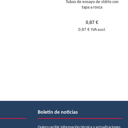
Tubos de ensayo de vidrio con
tapa a rosca
Precio
0,87 €
0,87 € IVA excl.
Boletín de noticias
Quiero recibir información técnica y actualizaciones