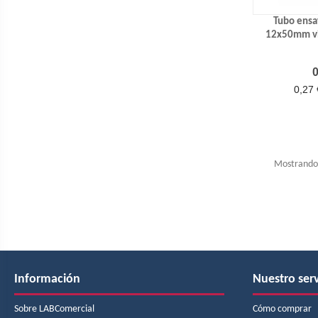
Tubo ensa
12x50mm vi
P
0
0,27 
Mostrando 1
Información
Nuestro serv
Sobre LABComercial
Cómo comprar