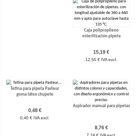
Caja polipropileno
esterilización pipeta
Precio
15,19 €
12,55 € IVA excl.
Tetina para pipeta Pasteur
goma látex chupete
Aspirador manual para pipetas
Precio
0,48 €
0,40 € IVA excl.
Precio
8,76 €
7,24 € IVA excl.