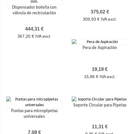
Dispensador botella con
Precio
375,02 €
válvula de recirculación
309,93 € IVA excl.
Precio
444,31 €
367,20 € IVA excl.
Pera de Aspiración
Precio
19,19 €
15,86 € IVA excl.
Soporte Circular para Pipetas
Puntas para micropipetas
universales
Precio
11,31 €
Precio
7,08 €
9,35 € IVA excl.