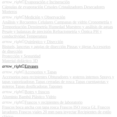
arrow_right

Evaporación e Incineración
Cápsulas de evaporación
Crisoles
Cristalizadores
Desecadores
Morteros
arrow_right

Medición y Observación
Análisis y Recuentos Celulares
Campanas de vidrio
Cronometría y
Temporización
Densimetría
Humedad
Muestreo y análisis de aguas
Pesaje y balanzas de precisión
Refractometría y Óptica
PH y
conductividad
Temperatura
arrow_right

Quirúrgico y Disección
Bisturís, lancetas y agujas de disección
Pinzas y tijeras
Accesorios
de disección
Protección y Seguridad
Material didáctico 3D
arrow_right

Envases
arrow_right

Accesorios y Tapas
Accesorios para recipientes
Obturadores y goteros internos
Sprays y
tapas vaporizadoras
Tapas cerradas de rosca
Tapas cuentagotas y
goteros
Tapas dosificadoras
Tapones
arrow_right

Botes y frascos
Aluminio
Bambú
Plástico
Vidrio
arrow_right

Frascos y recipientes de laboratorio
Frascos boca ancha con tapa rosca
Frascos ISO rosca GL
Frascos
lavadores
Frascos viales 20 mm para inyectar
Recipientes de estilo
clásico