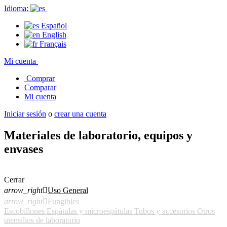
Idioma:
Español
English
Français
Mi cuenta
Comprar
Comparar
Mi cuenta
Iniciar sesión
o
crear una cuenta
Materiales de laboratorio, equipos y
envases
Cerrar
arrow_right

Uso General
arrow_right

Fungibles
Escobillones
Espátulas y microespátulas
Tubos y accesorios
Otros
utensilios de laboratorio