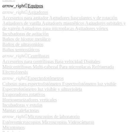
arrow_right

Equipos
arrow_right

Agitadores
Accesorios para agitador
Agitadores basculantes y de rotación
Agitadores de varilla
Agitadores magnéticos
Agitadores orbitales y
de vaivén
Agitadores para microplacas
Agitadores vórtex
Incubadoras de agitación
Baños de bloque metálico
Baños de ultrasonidos
Baños termostáticos
arrow_right

Centrífugas
Accesorios para centrífugas
Baja velocidad
Digitales
Minicentrífugas
Multi-cabezal
Para microplacas
Refrigerada
Electroforesis
arrow_right

Espectrofotómetros
Cubetas para espectrofotómetro
Espectrofotómetro luz visible
Espectrofotómetro luz visible y ultravioleta
Evaporadores rotativos
Homogeneizadores verticales
Incubadoras y estufas
Mantas calefactoras
arrow_right

Microscopios de laboratorio
Estéreomicroscopios
Microscopios
Videocámaras
Microtomos