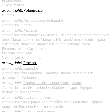
Polarímetros
Viscosímetros
arrow_right

Volumétrico
Buretas
arrow_right

Manipulación de líquidos
Accesorios
Pipetas
arrow_right

Matraces
Accesorios para matraces
Matraces Erlenmeyer
Matraces aforados y
otros
Matraces esféricos
Matraces Kitasato
Matraces cónicos para
sistemas de filtración
Matraces de cultivo con tapa rosca
Picnómetros de Gay-Lussac
Probetas graduadas
Vasos y jarras medidoras
arrow_right

Procesos
arrow_right

Embudos
Accesorios para embudos
Embudos Büchner
Embudos de
decantación
Embudos para filtración
arrow_right

Equipos de destilación y refrigerantes
Accesorios para destilación
Destiladores de agua
Equipos de
destilación
Refrigerantes
arrow_right

Filtración y vacío
Accesorios para equipos de filtración
Crisoles filtrantes
Equipos y
rampas de filtración
Extractores Soxhlet
arrow_right

Instrumental y montaje