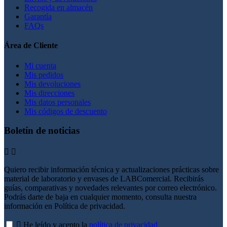
Recogida en almacén
Garantía
FAQs
Área de Cliente
Mi cuenta
Mis pedidos
Mis devoluciones
Mis direcciones
Mis datos personales
Mis códigos de descuento
Boletín de noticias


Quiero recibir información técnica y actualizaciones prácticas sobre
material de laboratorio y envases de LABComercial. Recibirás
guías, comparativas y novedades relevantes por correo electrónico.
Podrás darte de baja en cualquier momento, consulta nuestra
información en Política de privacidad.

He leído y acepto la
política de privacidad