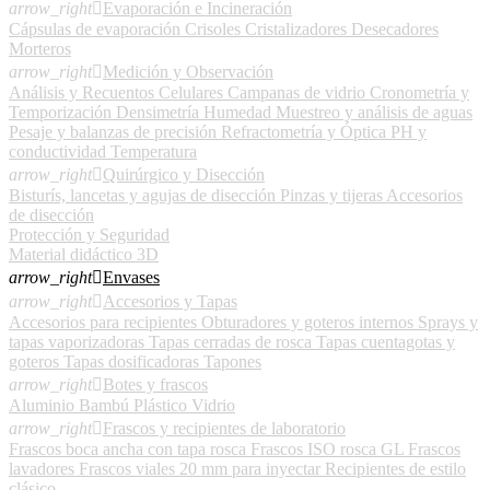
arrow_right

Evaporación e Incineración
Cápsulas de evaporación
Crisoles
Cristalizadores
Desecadores
Morteros
arrow_right

Medición y Observación
Análisis y Recuentos Celulares
Campanas de vidrio
Cronometría y
Temporización
Densimetría
Humedad
Muestreo y análisis de aguas
Pesaje y balanzas de precisión
Refractometría y Óptica
PH y
conductividad
Temperatura
arrow_right

Quirúrgico y Disección
Bisturís, lancetas y agujas de disección
Pinzas y tijeras
Accesorios
de disección
Protección y Seguridad
Material didáctico 3D
arrow_right

Envases
arrow_right

Accesorios y Tapas
Accesorios para recipientes
Obturadores y goteros internos
Sprays y
tapas vaporizadoras
Tapas cerradas de rosca
Tapas cuentagotas y
goteros
Tapas dosificadoras
Tapones
arrow_right

Botes y frascos
Aluminio
Bambú
Plástico
Vidrio
arrow_right

Frascos y recipientes de laboratorio
Frascos boca ancha con tapa rosca
Frascos ISO rosca GL
Frascos
lavadores
Frascos viales 20 mm para inyectar
Recipientes de estilo
clásico