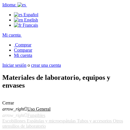
Idioma:
Español
English
Français
Mi cuenta
Comprar
Comparar
Mi cuenta
Iniciar sesión
o
crear una cuenta
Materiales de laboratorio, equipos y
envases
Cerrar
arrow_right

Uso General
arrow_right

Fungibles
Escobillones
Espátulas y microespátulas
Tubos y accesorios
Otros
utensilios de laboratorio