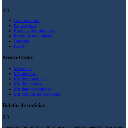


Cómo comprar
Pago seguro
Envíos y devoluciones
Recogida en almacén
Garantía
FAQs
Área de Cliente
Mi cuenta
Mis pedidos
Mis devoluciones
Mis direcciones
Mis datos personales
Mis códigos de descuento
Boletín de noticias


Quiero recibir información técnica y actualizaciones prácticas sobre