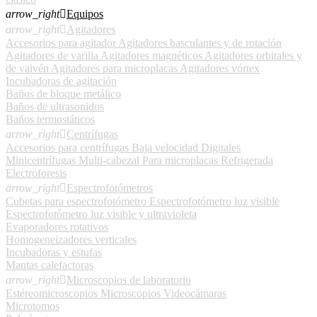
arrow_right

Equipos
arrow_right

Agitadores
Accesorios para agitador
Agitadores basculantes y de rotación
Agitadores de varilla
Agitadores magnéticos
Agitadores orbitales y
de vaivén
Agitadores para microplacas
Agitadores vórtex
Incubadoras de agitación
Baños de bloque metálico
Baños de ultrasonidos
Baños termostáticos
arrow_right

Centrífugas
Accesorios para centrífugas
Baja velocidad
Digitales
Minicentrífugas
Multi-cabezal
Para microplacas
Refrigerada
Electroforesis
arrow_right

Espectrofotómetros
Cubetas para espectrofotómetro
Espectrofotómetro luz visible
Espectrofotómetro luz visible y ultravioleta
Evaporadores rotativos
Homogeneizadores verticales
Incubadoras y estufas
Mantas calefactoras
arrow_right

Microscopios de laboratorio
Estéreomicroscopios
Microscopios
Videocámaras
Microtomos