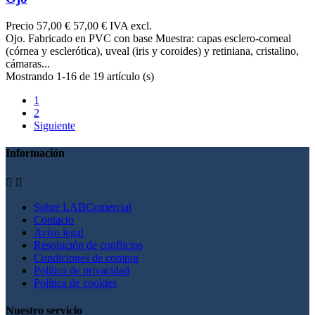
Precio
57,00 €
57,00 € IVA excl.
Ojo. Fabricado en PVC con base Muestra: capas esclero-corneal
(córnea y esclerótica), uveal (iris y coroides) y retiniana, cristalino,
cámaras...
Mostrando 1-16 de 19 artículo (s)
1
2
Siguiente
Información


Sobre LABComercial
Contacto
Aviso legal
Resolución de conflictos
Condiciones de compra
Política de privacidad
Política de cookies
Nuestro servicio