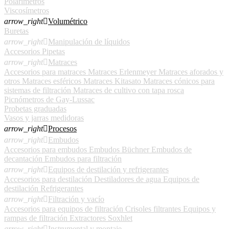
Polarímetros
Viscosímetros
arrow_right

Volumétrico
Buretas
arrow_right

Manipulación de líquidos
Accesorios
Pipetas
arrow_right

Matraces
Accesorios para matraces
Matraces Erlenmeyer
Matraces aforados y
otros
Matraces esféricos
Matraces Kitasato
Matraces cónicos para
sistemas de filtración
Matraces de cultivo con tapa rosca
Picnómetros de Gay-Lussac
Probetas graduadas
Vasos y jarras medidoras
arrow_right

Procesos
arrow_right

Embudos
Accesorios para embudos
Embudos Büchner
Embudos de
decantación
Embudos para filtración
arrow_right

Equipos de destilación y refrigerantes
Accesorios para destilación
Destiladores de agua
Equipos de
destilación
Refrigerantes
arrow_right

Filtración y vacío
Accesorios para equipos de filtración
Crisoles filtrantes
Equipos y
rampas de filtración
Extractores Soxhlet
arrow_right

Instrumental y montaje