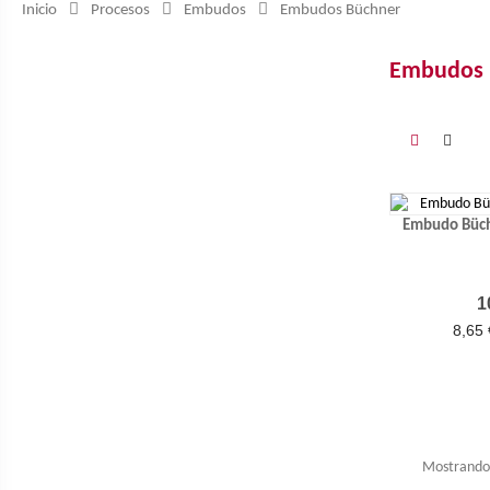
Inicio
Procesos
Embudos
Embudos Büchner
Embudos 
Embudo Büch
P
1
8,65 
Mostrando 1