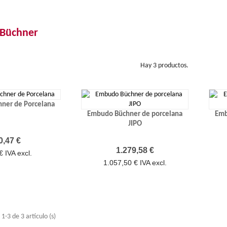
Büchner
Hay 3 productos.
ner de Porcelana
Embudo Büchner de porcelana
Emb
JIPO
recio
0,47 €
Precio
1.279,58 €
€ IVA excl.
1.057,50 € IVA excl.
-3 de 3 artículo (s)