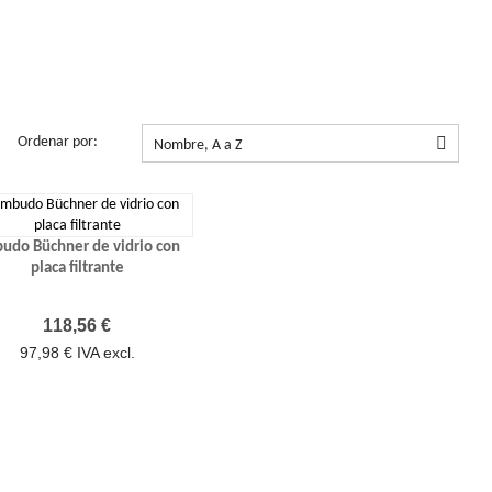
Ordenar por:

Nombre, A a Z
udo Büchner de vidrio con
placa filtrante
Precio
118,56 €
97,98 € IVA excl.