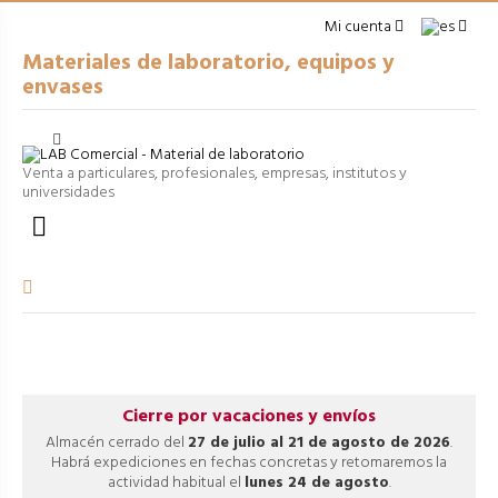
Mi cuenta
Materiales de laboratorio, equipos y
envases
Cerrar
arrow_right
USO GENERAL
Venta a particulares, profesionales, empresas, institutos y
universidades
arrow_right
ENVASES

arrow_right
EQUIPOS
arrow_right
VOLUMÉTRICO
arrow_right
PROCESOS
Cierre por vacaciones y envíos
Almacén cerrado del
27 de julio al 21 de agosto de 2026
.
Habrá expediciones en fechas concretas y retomaremos la
actividad habitual el
lunes 24 de agosto
.