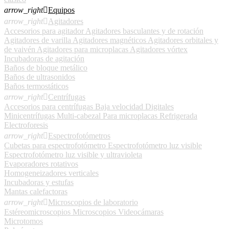
arrow_right

Equipos
arrow_right

Agitadores
Accesorios para agitador
Agitadores basculantes y de rotación
Agitadores de varilla
Agitadores magnéticos
Agitadores orbitales y
de vaivén
Agitadores para microplacas
Agitadores vórtex
Incubadoras de agitación
Baños de bloque metálico
Baños de ultrasonidos
Baños termostáticos
arrow_right

Centrífugas
Accesorios para centrífugas
Baja velocidad
Digitales
Minicentrífugas
Multi-cabezal
Para microplacas
Refrigerada
Electroforesis
arrow_right

Espectrofotómetros
Cubetas para espectrofotómetro
Espectrofotómetro luz visible
Espectrofotómetro luz visible y ultravioleta
Evaporadores rotativos
Homogeneizadores verticales
Incubadoras y estufas
Mantas calefactoras
arrow_right

Microscopios de laboratorio
Estéreomicroscopios
Microscopios
Videocámaras
Microtomos