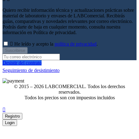
Quiero recibir información técnica y actualizaciones prácticas sobre
material de laboratorio y envases de LABComercial. Recibirás
guías, comparativas y novedades relevantes por correo electrónico.
Podrás darte de baja en cualquier momento, consulta nuestra
información en Política de privacidad.

He leído y acepto
la
política de privacidad
.
Suscribirse
Desistir del contrato
Seguimiento de desistimiento
© 2015 – 2026 LABCOMERCIAL. Todos los derechos
reservados.
Todos los precios son con impuestos incluidos

Registro
Login