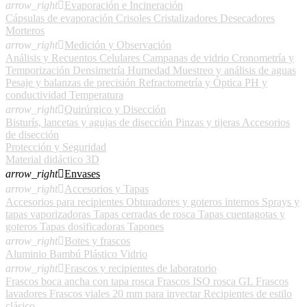
arrow_right

Evaporación e Incineración
Cápsulas de evaporación
Crisoles
Cristalizadores
Desecadores
Morteros
arrow_right

Medición y Observación
Análisis y Recuentos Celulares
Campanas de vidrio
Cronometría y
Temporización
Densimetría
Humedad
Muestreo y análisis de aguas
Pesaje y balanzas de precisión
Refractometría y Óptica
PH y
conductividad
Temperatura
arrow_right

Quirúrgico y Disección
Bisturís, lancetas y agujas de disección
Pinzas y tijeras
Accesorios
de disección
Protección y Seguridad
Material didáctico 3D
arrow_right

Envases
arrow_right

Accesorios y Tapas
Accesorios para recipientes
Obturadores y goteros internos
Sprays y
tapas vaporizadoras
Tapas cerradas de rosca
Tapas cuentagotas y
goteros
Tapas dosificadoras
Tapones
arrow_right

Botes y frascos
Aluminio
Bambú
Plástico
Vidrio
arrow_right

Frascos y recipientes de laboratorio
Frascos boca ancha con tapa rosca
Frascos ISO rosca GL
Frascos
lavadores
Frascos viales 20 mm para inyectar
Recipientes de estilo
clásico