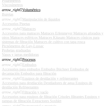
Polarímetros
Viscosímetros
arrow_right

Volumétrico
Buretas
arrow_right

Manipulación de líquidos
Accesorios
Pipetas
arrow_right

Matraces
Accesorios para matraces
Matraces Erlenmeyer
Matraces aforados y
otros
Matraces esféricos
Matraces Kitasato
Matraces cónicos para
sistemas de filtración
Matraces de cultivo con tapa rosca
Picnómetros de Gay-Lussac
Probetas graduadas
Vasos y jarras medidoras
arrow_right

Procesos
arrow_right

Embudos
Accesorios para embudos
Embudos Büchner
Embudos de
decantación
Embudos para filtración
arrow_right

Equipos de destilación y refrigerantes
Accesorios para destilación
Destiladores de agua
Equipos de
destilación
Refrigerantes
arrow_right

Filtración y vacío
Accesorios para equipos de filtración
Crisoles filtrantes
Equipos y
rampas de filtración
Extractores Soxhlet
arrow_right

Instrumental y montaje