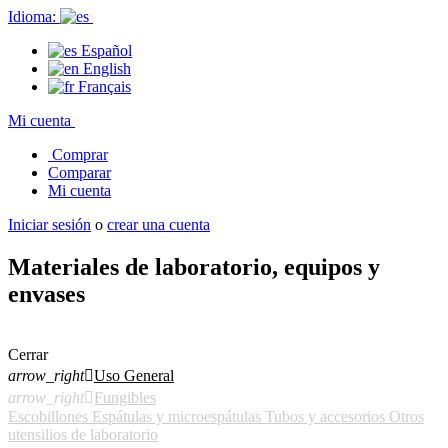
Idioma:
Español
English
Français
Mi cuenta
Comprar
Comparar
Mi cuenta
Iniciar sesión
o
crear una cuenta
Materiales de laboratorio, equipos y
envases
Cerrar
arrow_right

Uso General
arrow_right

Fungibles
Escobillones
Espátulas y microespátulas
Tubos y accesorios
Otros
utensilios de laboratorio