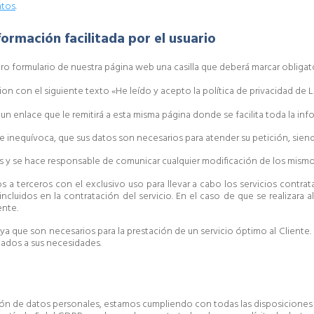
atos
.
formación facilitada por el usuario
tro formulario de nuestra página web una casilla que deberá marcar obliga
ar un enlace que le remitirá a esta misma página donde se facilita toda la i
e e inequívoca, que sus datos son necesarios para atender su petición, sien
ces y se hace responsable de comunicar cualquier modificación de los mismo
 a terceros con el exclusivo uso para llevar a cabo los servicios contra
incluidos en la contratación del servicio. En el caso de que se realizara
ente.
 ya que son necesarios para la prestación de un servicio óptimo al Cliente
tados a sus necesidades.
n de datos personales, estamos cumpliendo con todas las disposiciones d