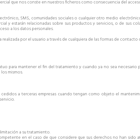
mercial que nos conste en nuestros ficheros como consecuencia del acces
ectrónico, SMS, comunidades sociales o cualquier otro medio electrónico o
cial y estarán relacionadas sobre sus productos y servicios, o de sus c
ceso a los datos personales.
a realizada por el usuario a través de cualquiera de las formas de contacto
utuo para mantener el fin del tratamiento y cuando ya no sea necesario p
e los mismos.
án cedidos a terceras empresas cuando tengan como objeto el mantenimie
servicio.
limitación a su tratamiento.
 competente en el caso de que considere que sus derechos no han sido