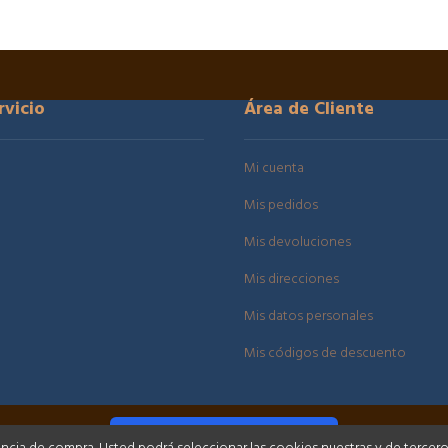
rvicio
Área de Cliente
Mi cuenta
Mis pedidos
Mis devoluciones
Mis direcciones
Mis datos personales
Mis códigos de descuento
DESISTIR DEL CONTRATO