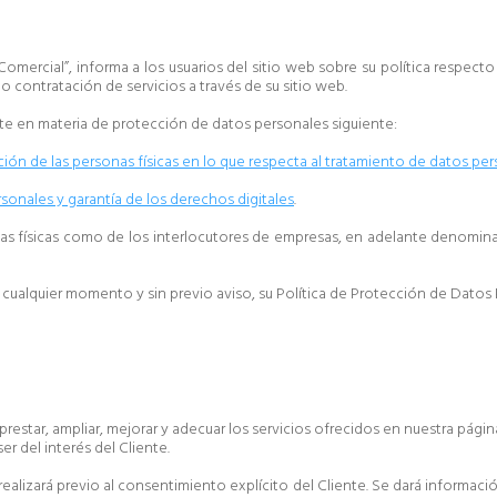
mercial”, informa a los usuarios del sitio web sobre su política respecto
o contratación de servicios a través de su sitio web.
nte en materia de protección de datos personales siguiente:
ción de las personas físicas en lo que respecta al tratamiento de datos pers
sonales y garantía de los derechos digitales
.
onas físicas como de los interlocutores de empresas, en adelante denomin
cualquier momento y sin previo aviso, su Política de Protección de Datos P
 prestar, ampliar, mejorar y adecuar los servicios ofrecidos en nuestra pág
r del interés del Cliente.
realizará previo al consentimiento explícito del Cliente. Se dará informaci