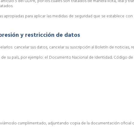
artículo 5 del GDPR, por los cuales son tratados de manera lícita, leal y 
ratados.
s apropiadas para aplicar las medidas de seguridad que se establece con el
upresión y restricción de datos
larlos: cancelar sus datos, cancelar su suscripción al Boletín de noticias, 
ial de su país, por ejemplo: el Documento Nacional de Identidad; Código de 
enviárnoslo cumplimentado, adjuntando copia de la documentación oficial d