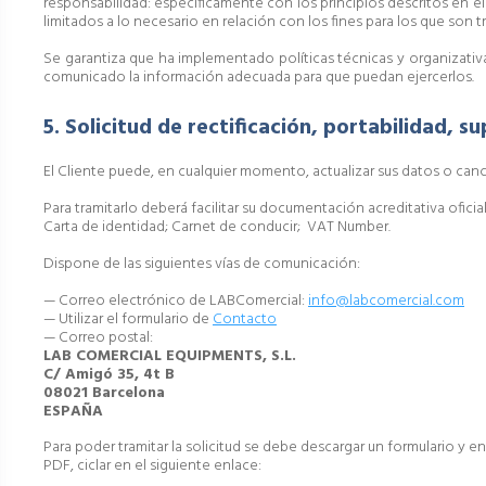
responsabilidad: específicamente con los principios descritos en el 
limitados a lo necesario en relación con los fines para los que son t
Se garantiza que ha implementado políticas técnicas y organizativa
comunicado la información adecuada para que puedan ejercerlos.
5. Solicitud de rectificación, portabilidad, s
El Cliente puede, en cualquier momento, actualizar sus datos o cance
Para tramitarlo deberá facilitar su documentación acreditativa ofic
Carta de identidad; Carnet de conducir; VAT Number.
Dispone de las siguientes vías de comunicación:
— Correo electrónico de LABComercial:
info@labcomercial.com
— Utilizar el formulario de
Contacto
— Correo postal:
LAB COMERCIAL EQUIPMENTS, S.L.
C/ Amigó 35, 4t B
08021 Barcelona
ESPAÑA
Para poder tramitar la solicitud se debe descargar un formulario y 
PDF, ciclar en el siguiente enlace: