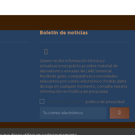
Boletín de noticias

Quiero recibir información técnica y
actualizaciones prácticas sobre material de
laboratorio y envases de LABComercial.
Recibirás guías, comparativas y novedades
relevantes por correo electrónico. Podrás darte
de baja en cualquier momento, consulta nuestra
información en Política de privacidad.
He leído y acepto la
política de privacidad