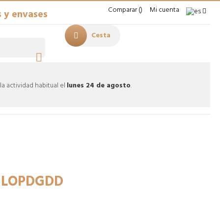
Comparar
Mi cuenta
s y envases
Cesta

 actividad habitual el
lunes 24 de agosto
.
 y LOPDGDD