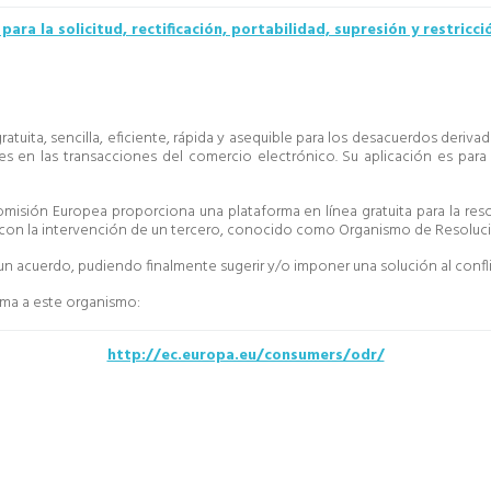
para la solicitud, rectificación, portabilidad, supresión y restricc
 gratuita, sencilla, eficiente, rápida y asequible para los desacuerdos deriv
es en las transacciones del comercio electrónico. Su aplicación es para 
omisión Europea proporciona una plataforma en línea gratuita para la reso
s, con la intervención de un tercero, conocido como Organismo de Resolució
un acuerdo, pudiendo finalmente sugerir y/o imponer una solución al confli
orma a este organismo:
http://ec.europa.eu/consumers/odr/