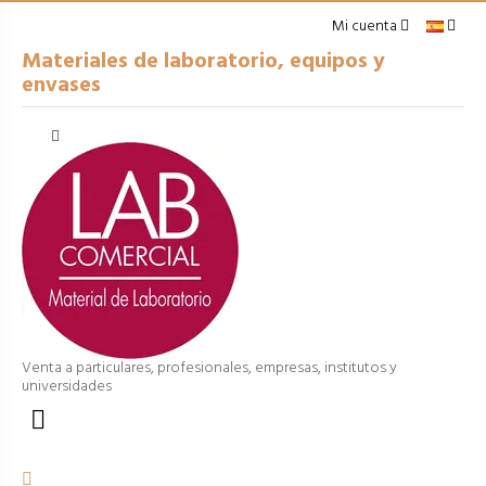
Mi cuenta
Materiales de laboratorio, equipos y
envases
Cerrar
arrow_right
USO GENERAL
arrow_right
ENVASES
arrow_right
EQUIPOS
arrow_right
VOLUMÉTRICO
arrow_right
PROCESOS
Venta a particulares, profesionales, empresas, institutos y
universidades
