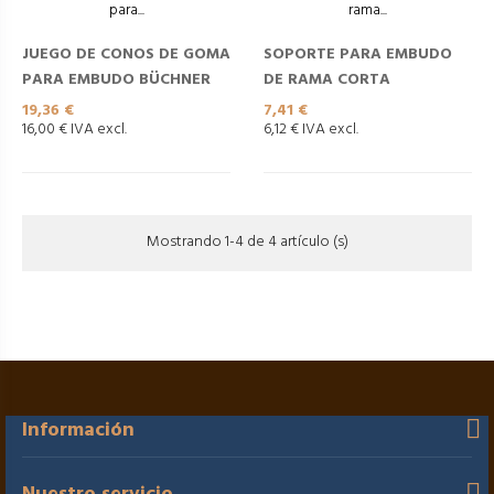
JUEGO DE CONOS DE GOMA
SOPORTE PARA EMBUDO
PARA EMBUDO BÜCHNER
DE RAMA CORTA
Precio
Precio
19,36 €
7,41 €
16,00 € IVA excl.
6,12 € IVA excl.
Mostrando 1-4 de 4 artículo (s)
Información