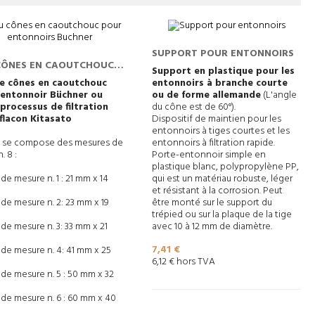
SUPPORT POUR ENTONNOIRS
CÔNES EN CAOUTCHOUC
Support en plastique pour les
 ENTONNOIRS BUCHNER
de cônes en caoutchouc
entonnoirs à branche courte
 entonnoir Büchner ou
ou de forme allemande
(L'angle
processus de filtration
du cône est de 60°).
flacon Kitasato
Dispositif de maintien pour les
entonnoirs à tiges courtes et les
u se compose des mesures de
entonnoirs à filtration rapide.
n. 8 :
Porte-entonnoir simple en
plastique blanc, polypropylène PP,
e mesure n. 1 : 21 mm x 14
qui est un matériau robuste, léger
et résistant à la corrosion. Peut
de mesure n. 2: 23 mm x 19
être monté sur le support du
trépied ou sur la plaque de la tige
de mesure n. 3: 33 mm x 21
avec 10 à 12 mm de diamètre.
Prix
7,41 €
de mesure n. 4: 41 mm x 25
6,12 € hors TVA
de mesure n. 5 : 50 mm x 32
de mesure n. 6 : 60 mm x 40