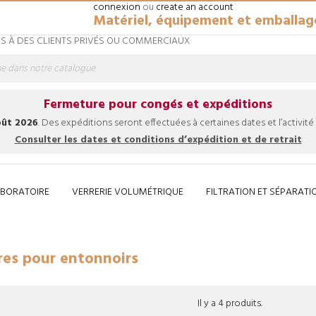
connexion
ou
create an account
Matériel, équipement et emballag
 À DES CLIENTS PRIVÉS OU COMMERCIAUX
Fermeture pour congés et expéditions
août 2026
. Des expéditions seront effectuées à certaines dates et l’activité
Consulter les dates et conditions d’expédition et de retrait
ABORATOIRE
VERRERIE VOLUMÉTRIQUE
FILTRATION ET SÉPARATI
ntonnoirs
Accueil
Filtration et séparat
res pour entonnoirs
Il y a 4 produits.