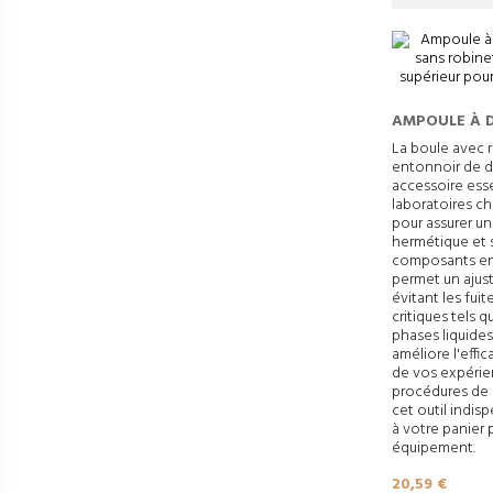
AMPOULE À 
VERRE SANS 
La boule avec 
entonnoir de d
JOINT RODÉ 
accessoire esse
MONTAGE EN
laboratoires c
pour assurer u
hermétique et s
composants en 
permet un ajus
évitant les fui
critiques tels 
phases liquides
améliore l'effic
de vos expérie
procédures de 
cet outil indis
à votre panier 
équipement.
Prix
20,59 €