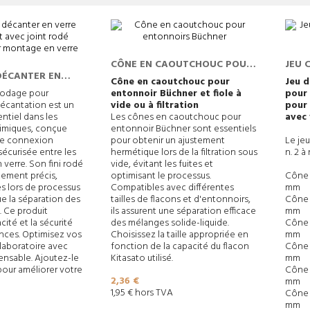
CÔNE EN CAOUTCHOUC POUR
JEU 
DÉCANTER EN
ENTONNOIRS BÜCHNER
POUR
Cône en caoutchouc
pour
Jeu 
ROBINET AVEC
rodage pour
entonnoir Büchner et fiole à
pour
écantation est un
vide ou à filtration
pour 
SUPÉRIEUR POUR
ntiel dans les
Les cônes en caoutchouc pour
avec 
 VERRE
himiques, conçue
entonnoir Büchner sont essentiels
ne connexion
pour obtenir un ajustement
Le je
écurisée entre les
hermétique lors de la filtration sous
n. 2 à 
verre. Son fini rodé
vide, évitant les fuites et
tement précis,
optimisant le processus.
Cône d
tes lors de processus
Compatibles avec différentes
mm
que la séparation des
tailles de flacons et d'entonnoirs,
Cône 
. Ce produit
ils assurent une séparation efficace
mm
acité et la sécurité
des mélanges solide-liquide.
Cône 
nces. Optimisez vos
Choisissez la taille appropriée en
mm
laboratoire avec
fonction de la capacité du flacon
Cône 
pensable. Ajoutez-le
Kitasato utilisé.
mm
pour améliorer votre
Cône 
Prix
2,36 €
mm
1,95 € hors TVA
Cône 
mm