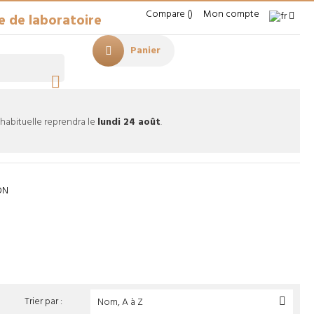
Compare
Mon compte
e de laboratoire
Panier

 habituelle reprendra le
lundi 24 août
.
ON
ion
Entonnoirs
Accessoires pour entonnoirs
Trier par :
Nom, A à Z
