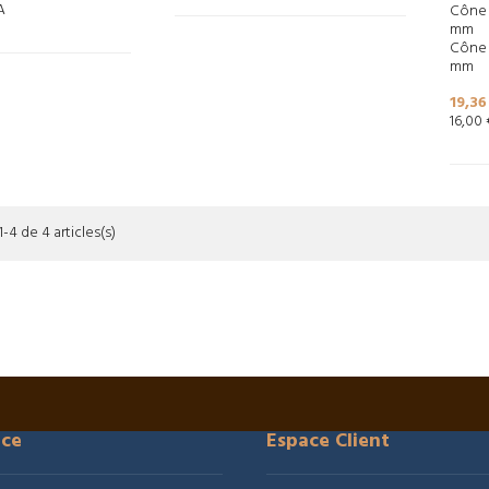
A
Cône 
mm
Cône 
mm
Prix
19,36
16,00
-4 de 4 articles(s)
ice
Espace Client