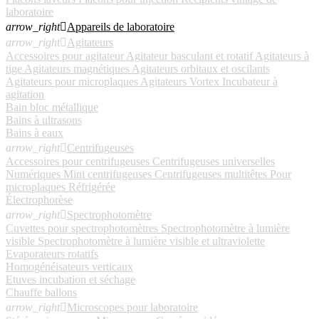
laboratoire
arrow_right

Appareils de laboratoire
arrow_right

Agitateurs
Accessoires pour agitateur
Agitateur basculant et rotatif
Agitateurs à
tige
Agitateurs magnétiques
Agitateurs orbitaux et oscilants
Agitateurs pour microplaques
Agitateurs Vortex
Incubateur à
agitation
Bain bloc métallique
Bains à ultrasons
Bains à eaux
arrow_right

Centrifugeuses
Accessoires pour centrifugeuses
Centrifugeuses universelles
Numériques
Mini centrifugeuses
Centrifugeuses multitêtes
Pour
microplaques
Réfrigérée
Électrophorèse
arrow_right

Spectrophotomètre
Cuvettes pour spectrophotomètres
Spectrophotomètre à lumière
visible
Spectrophotomètre à lumière visible et ultraviolette
Evaporateurs rotatifs
Homogénéisateurs verticaux
Etuves incubation et séchage
Chauffe ballons
arrow_right

Microscopes pour laboratoire