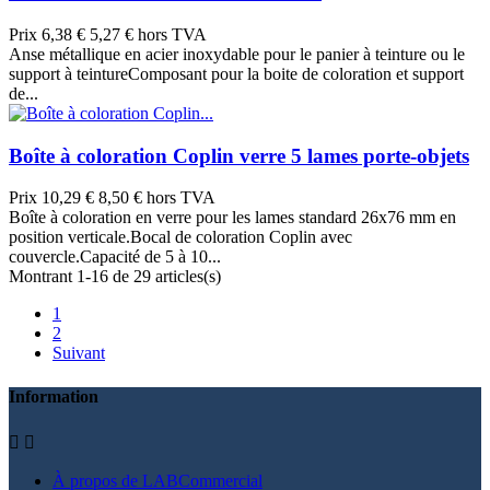
Prix
6,38 €
5,27 € hors TVA
Anse métallique en acier inoxydable pour le panier à teinture ou le
support à teintureComposant pour la boite de coloration et support
de...
Boîte à coloration Coplin verre 5 lames porte-objets
Prix
10,29 €
8,50 € hors TVA
Boîte à coloration en verre pour les lames standard 26x76 mm en
position verticale.Bocal de coloration Coplin avec
couvercle.Capacité de 5 à 10...
Montrant 1-16 de 29 articles(s)
1
2
Suivant
Information


À propos de LABCommercial