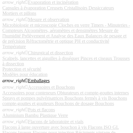
arrow_right

Evaporation et incinération
Capsules à évaporation
Creusets
Cristallisoirs
Dessiccateurs
Mortiers et pillons
arrow_right

Mesure et observation
Microbiologie et microscopie
Cloches en verre
Timers - Minuteries -
Compteurs
Alcoomètres, aéromètres et densimètres
Mesure de
l'humidité
Prélèvement et Analyse des Eaux
Balances de pesage et
de précision
Réfractométrie et optique
PH et conductivité
Température
arrow_right

Chirurgical et dissection
Scalpels, lancettes et aiguilles à disséquer
Pinces et ciseaux
Trousses
à dissection
Protection et sécurité
Modèles pour éducation
arrow_right

Emballages
arrow_right

Accessoires et Bouchons
Accessoires pour conteneurs
Obturateurs et compte-gouttes internes
Sprays et pompes pulvérisatrices
Bouchons fermés à vis
Bouchons
compte-gouttes et goutteurs
Bouchons de dosage
Bouchons
arrow_right

Pots et flacons
Aluminium
Bambu
Plastique
Verre
arrow_right

Flacons de laboratoire et vials
Flacons à large ouverture avec bouchon à vis
Flacons ISO GL
Flacons laveurs
Flacons pour injection
Récipients vintage de