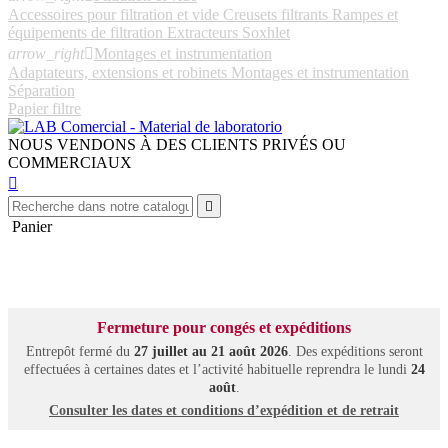
Accessoires pour filtration et vide
Creusets filtrants
Rampes et
équipements de filtration
Extracteurs Soxhlet
arrow_right

Montages et instrumentation
Adaptateurs, extensions et robinets
Montages et instrumentation
Séparation
Papier filtre
NOUS VENDONS À DES CLIENTS PRIVÉS OU
COMMERCIAUX


Panier
Fermeture pour congés et expéditions
Entrepôt fermé du
27 juillet au 21 août 2026
. Des expéditions seront
effectuées à certaines dates et l’activité habituelle reprendra le lundi
24
août
.
Consulter les dates et conditions d’expédition et de retrait