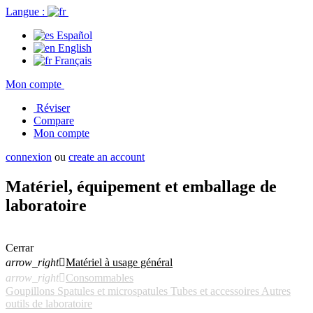
Langue :
Español
English
Français
Mon compte
Réviser
Compare
Mon compte
connexion
ou
create an account
Matériel, équipement et emballage de
laboratoire
Cerrar
arrow_right

Matériel à usage général
arrow_right

Consommables
Goupillons
Spatules et microspatules
Tubes et accessoires
Autres
outils de laboratoire