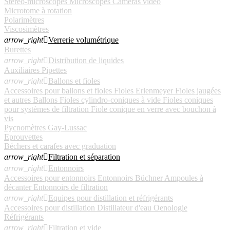
Stéréo-microscopes
Microscopes
Caméras vidéo
Microtome à rotation
Polarimètres
Viscosimètres
arrow_right

Verrerie volumétrique
Burettes
arrow_right

Distribution de liquides
Auxiliaires
Pipettes
arrow_right

Ballons et fioles
Accessoires pour ballons et fioles
Fioles Erlenmeyer
Fioles jaugées
et autres
Ballons
Fioles cylindro-coniques à vide
Fioles coniques
pour systèmes de filtration
Fiole conique en verre avec bouchon à
vis
Pycnomètres Gay-Lussac
Eprouvettes
Béchers et carafes avec graduation
arrow_right

Filtration et séparation
arrow_right

Entonnoirs
Accessoires pour entonnoirs
Entonnoirs Büchner
Ampoules à
décanter
Entonnoirs de filtration
arrow_right

Equipes pour distillation et réfrigérants
Accessoires pour distillation
Distillateur d'eau
Oenologie
Réfrigérants
arrow_right

Filtration et vide