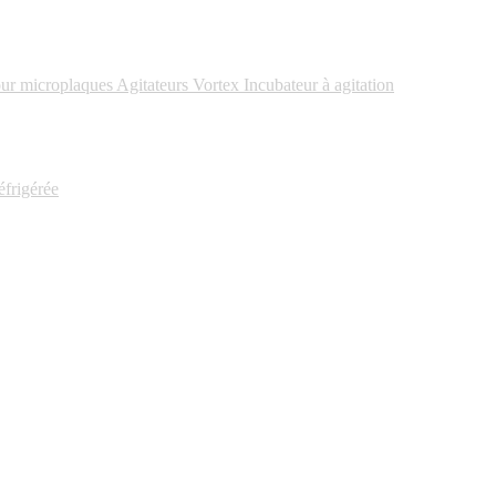
our microplaques
Agitateurs Vortex
Incubateur à agitation
frigérée