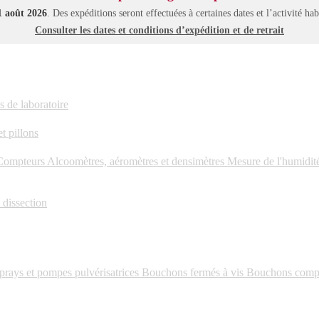
21 août 2026
. Des expéditions seront effectuées à certaines dates et l’activité ha
Consulter les dates et conditions d’expédition et de retrait
s de laboratoire
t pillons
 Compteurs
Alcoomètres, aéromètres et densimètres
Mesure de l'humidit
 dissection
rays et pompes pulvérisatrices
Bouchons fermés à vis
Bouchons compte