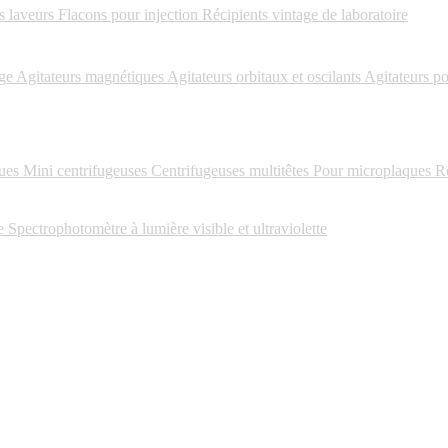
 laveurs
Flacons pour injection
Récipients vintage de laboratoire
ige
Agitateurs magnétiques
Agitateurs orbitaux et oscilants
Agitateurs p
ues
Mini centrifugeuses
Centrifugeuses multitêtes
Pour microplaques
Ré
e
Spectrophotomètre à lumière visible et ultraviolette