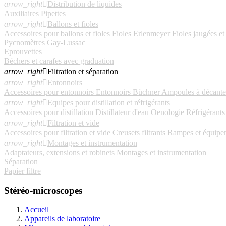
arrow_right

Distribution de liquides
Auxiliaires
Pipettes
arrow_right

Ballons et fioles
Accessoires pour ballons et fioles
Fioles Erlenmeyer
Fioles jaugées et
Pycnomètres Gay-Lussac
Eprouvettes
Béchers et carafes avec graduation
arrow_right

Filtration et séparation
arrow_right

Entonnoirs
Accessoires pour entonnoirs
Entonnoirs Büchner
Ampoules à décante
arrow_right

Equipes pour distillation et réfrigérants
Accessoires pour distillation
Distillateur d'eau
Oenologie
Réfrigérants
arrow_right

Filtration et vide
Accessoires pour filtration et vide
Creusets filtrants
Rampes et équipeme
arrow_right

Montages et instrumentation
Adaptateurs, extensions et robinets
Montages et instrumentation
Séparation
Papier filtre
Stéréo-microscopes
Accueil
Appareils de laboratoire