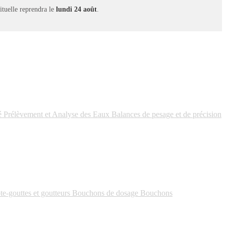
bituelle reprendra le
lundi 24 août
.
é
Prélèvement et Analyse des Eaux
Balances de pesage et de précision
-gouttes et goutteurs
Bouchons de dosage
Bouchons