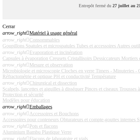
Entrepôt fermé du
27 juillet au 
Cerrar
arrow_right

Matériel à usage général
arrow_right

Consommables
Goupillons
Spatules et microspatules
Tubes et accessoires
Autres outil
arrow_right

Evaporation et incinération
Capsules à évaporation
Creusets
Cristallisoirs
Dessiccateurs
Mortiers e
arrow_right

Mesure et observation
Microbiologie et microscopie
Cloches en verre
Timers - Minuteries -
Réfractométrie et optique
PH et conductivité
Température
arrow_right

Chirurgical et dissection
Scalpels, lancettes et aiguilles à disséquer
Pinces et ciseaux
Trousses à
Protection et sécurité
Modèles pour éducation
arrow_right

Emballages
arrow_right

Accessoires et Bouchons
Accessoires pour conteneurs
Obturateurs et compte-gouttes internes
Sp
arrow_right

Pots et flacons
Aluminium
Bambu
Plastique
Verre
arrow_right

Flacons de laboratoire et vials