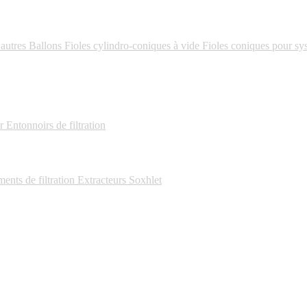
 autres
Ballons
Fioles cylindro-coniques à vide
Fioles coniques pour sys
r
Entonnoirs de filtration
nts de filtration
Extracteurs Soxhlet