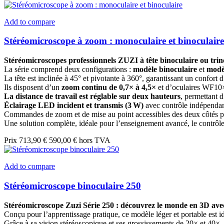
Add to compare
Stéréomicroscope à zoom : monoculaire et binoculaire
Stéréomicroscopes professionnels ZUZI à tête binoculaire ou trino
La série comprend deux configurations :
modèle binoculaire
et
modèl
La tête est inclinée à 45° et pivotante à 360°, garantissant un confort
Ils disposent d’un
zoom continu de 0,7× à 4,5×
et d’oculaires WF10
La distance de travail est réglable sur deux hauteurs
, permettant d
Éclairage LED incident et transmis (3 W)
avec contrôle indépendant
Commandes de zoom et de mise au point accessibles des deux côtés pou
Une solution complète, idéale pour l’enseignement avancé, le contrôle 
Prix
713,90 €
590,00 € hors TVA
Add to compare
Stéréomicroscope binoculaire 250
Stéréomicroscope Zuzi Série 250 : découvrez le monde en 3D avec
Conçu pour l’apprentissage pratique, ce modèle léger et portable est idéa
Grâce à sa vision stéréoscopique et ses grossissements de 20× et 40×, 