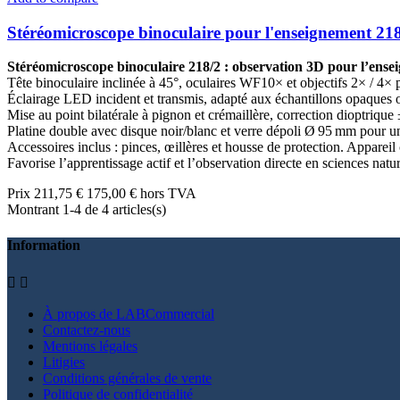
Stéréomicroscope binoculaire pour l'enseignement 21
Stéréomicroscope binoculaire 218/2 : observation 3D pour l’enseig
Tête binoculaire inclinée à 45°, oculaires WF10× et objectifs 2× / 4× p
Éclairage LED incident et transmis, adapté aux échantillons opaques o
Mise au point bilatérale à pignon et crémaillère, correction dioptrique 
Platine double avec disque noir/blanc et verre dépoli Ø 95 mm pour un
Accessoires inclus : pinces, œillères et housse de protection. Appareil 
Favorise l’apprentissage actif et l’observation directe en sciences natu
Prix
211,75 €
175,00 € hors TVA
Montrant 1-4 de 4 articles(s)
Information


À propos de LABCommercial
Contactez-nous
Mentions légales
Litigies
Conditions générales de vente
Politique de confidentialité