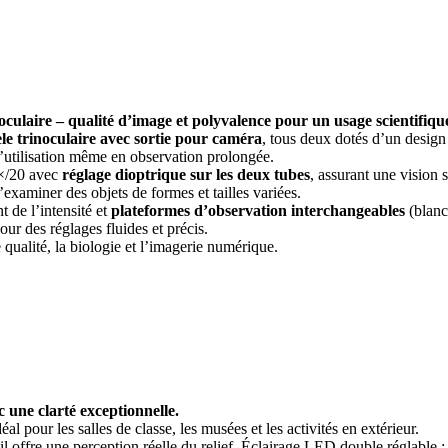
culaire – qualité d’image et polyvalence pour un usage scientifique
e trinoculaire avec sortie pour caméra
, tous deux dotés d’un design
 d’utilisation même en observation prolongée.
×/20 avec
réglage dioptrique sur les deux tubes
, assurant une vision 
’examiner des objets de formes et tailles variées.
 de l’intensité et
plateformes d’observation interchangeables
(blanc
r des réglages fluides et précis.
qualité, la biologie et l’imagerie numérique.
 une clarté exceptionnelle.
l pour les salles de classe, les musées et les activités en extérieur.
il offre une perception réelle du relief. Éclairage LED double réglable 