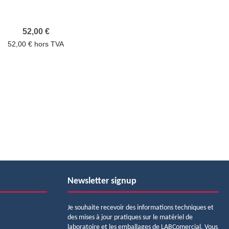
Prix
52,00 €
52,00 € hors TVA
Newsletter signup
Je souhaite recevoir des informations techniques et
des mises à jour pratiques sur le matériel de
laboratoire et les emballages de LABComercial. Vous