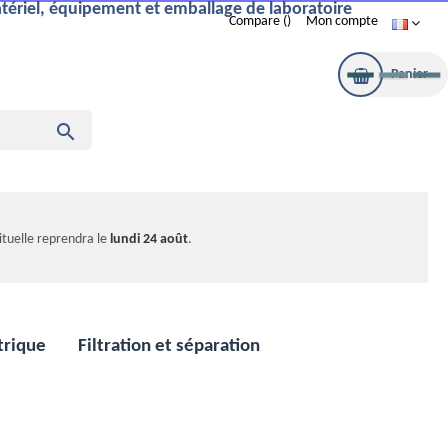
tériel, équipement et emballage de laboratoire
Compare
Mon compte
Panier

bituelle reprendra le
lundi 24 août
.
trique
Filtration et séparation