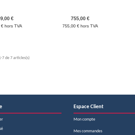
Prix
Prix
9,00 €
755,00 €
 € hors TVA
755,00 € hors TVA
7 de 7 articles(s)
e
Espace Client
er
Mon compte
sé
Mes commandes