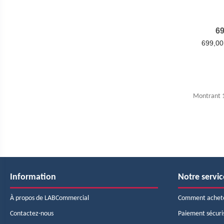
69
699,00
Montrant 1-
Information
Notre servic
À propos de LABCommercial
Comment achet
Contactez-nous
Paiement sécuri