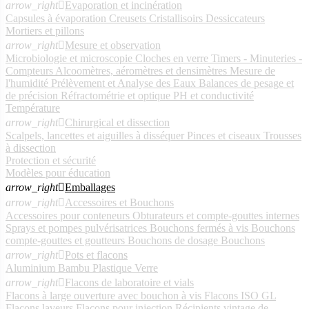
arrow_right

Evaporation et incinération
Capsules à évaporation
Creusets
Cristallisoirs
Dessiccateurs
Mortiers et pillons
arrow_right

Mesure et observation
Microbiologie et microscopie
Cloches en verre
Timers - Minuteries -
Compteurs
Alcoomètres, aéromètres et densimètres
Mesure de
l'humidité
Prélèvement et Analyse des Eaux
Balances de pesage et
de précision
Réfractométrie et optique
PH et conductivité
Température
arrow_right

Chirurgical et dissection
Scalpels, lancettes et aiguilles à disséquer
Pinces et ciseaux
Trousses
à dissection
Protection et sécurité
Modèles pour éducation
arrow_right

Emballages
arrow_right

Accessoires et Bouchons
Accessoires pour conteneurs
Obturateurs et compte-gouttes internes
Sprays et pompes pulvérisatrices
Bouchons fermés à vis
Bouchons
compte-gouttes et goutteurs
Bouchons de dosage
Bouchons
arrow_right

Pots et flacons
Aluminium
Bambu
Plastique
Verre
arrow_right

Flacons de laboratoire et vials
Flacons à large ouverture avec bouchon à vis
Flacons ISO GL
Flacons laveurs
Flacons pour injection
Récipients vintage de