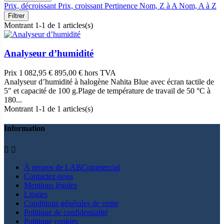
Prix, décroissant
Prix, croissant
Pertinence
Nom, Z à A
Nom, A à Z
Filtrer
Montrant 1-1 de 1 articles(s)
Analyseur d’humidité
Prix
1 082,95 €
895,00 € hors TVA
Analyseur d’humidité à halogène Nahita Blue avec écran tactile de
5" et capacité de 100 g.Plage de température de travail de 50 °C à
180...
Montrant 1-1 de 1 articles(s)
Information


À propos de LABCommercial
Contactez-nous
Mentions légales
Litigies
Conditions générales de vente
Politique de confidentialité
Politique cookies