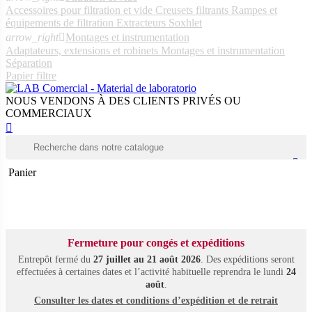
Accessoires pour filtration et vide
Creusets filtrants
Rampes et
équipements de filtration
Extracteurs Soxhlet
arrow_right

Montages et instrumentation
Adaptateurs, extensions et robinets
Montages et instrumentation
Séparation
Papier filtre
NOUS VENDONS À DES CLIENTS PRIVÉS OU
COMMERCIAUX


Panier
Fermeture pour congés et expéditions
Entrepôt fermé du
27 juillet au 21 août 2026
. Des expéditions seront
effectuées à certaines dates et l’activité habituelle reprendra le lundi
24
août
.
Consulter les dates et conditions d’expédition et de retrait