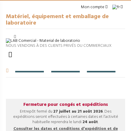
Mon compte
Matériel, équipement et emballage de
laboratoire
Cerrar
arrow_right
MATÉRIEL À USAGE GÉNÉRAL
NOUS VENDONS À DES CLIENTS PRIVÉS OU COMMERCIAUX
arrow_right
EMBALLAGES

arrow_right
APPAREILS DE LABORATOIRE
arrow_right
VERRERIE VOLUMÉTRIQUE
arrow_right
FILTRATION ET SÉPARATION
Fermeture pour congés et expéditions
Entrepôt fermé du
27 juillet au 21 août 2026
. Des
expéditions seront effectuées à certaines dates et l’activité
habituelle reprendra le lundi
24 août
.
Consulter les dates et conditions d’expédition et de