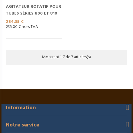
NOUVEAU
AGITATEUR ROTATIF POUR
TUBES SÉRIES 800 ET 810
Prix
284,35 €
235,00 € hors TVA
Montrant 1-7 de 7 articles(s)
Information
Notre service