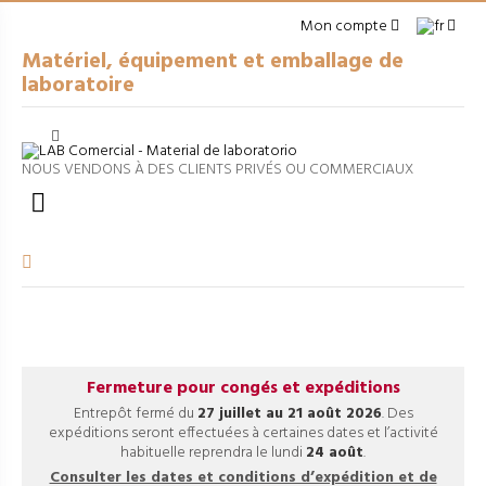
Mon compte
Matériel, équipement et emballage de
laboratoire
Cerrar
arrow_right
MATÉRIEL À USAGE GÉNÉRAL
NOUS VENDONS À DES CLIENTS PRIVÉS OU COMMERCIAUX
arrow_right
EMBALLAGES

arrow_right
APPAREILS DE LABORATOIRE
arrow_right
VERRERIE VOLUMÉTRIQUE
arrow_right
FILTRATION ET SÉPARATION
Fermeture pour congés et expéditions
Entrepôt fermé du
27 juillet au 21 août 2026
. Des
expéditions seront effectuées à certaines dates et l’activité
habituelle reprendra le lundi
24 août
.
Consulter les dates et conditions d’expédition et de