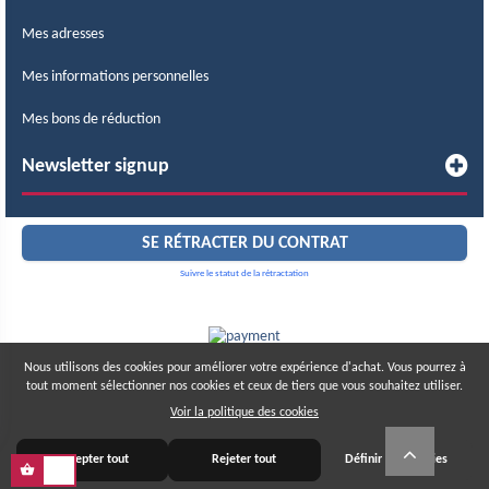
Mes adresses
Mes informations personnelles
Mes bons de réduction
Newsletter signup
SE RÉTRACTER DU CONTRAT
Suivre le statut de la rétractation
Nous utilisons des cookies pour améliorer votre expérience d'achat. Vous pourrez à
tout moment sélectionner nos cookies et ceux de tiers que vous souhaitez utiliser.
© 2015 – 2026 LABCOMERCIAL. Tous droits réservés.
Tous les prix sont taxes incluses
Voir la politique des cookies
Accepter tout
Rejeter tout
Définir des cookies