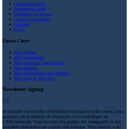
Comment acheter
Paiement sécurisé
Expédition & retours
Collecte en entrepôt
Garantie
FAQs
Espace Client
Mon compte
Mes commandes
Mes retours de marchandise
Mes adresses
Mes informations personnelles
Mes bons de réduction
Newsletter signup


Je souhaite recevoir des informations techniques et des mises à jour
pratiques sur le matériel de laboratoire et les emballages de
LABComercial. Vous recevrez des guides, des comparatifs et des
actualités pertinentes par courrier électronique. Vous pouvez vous