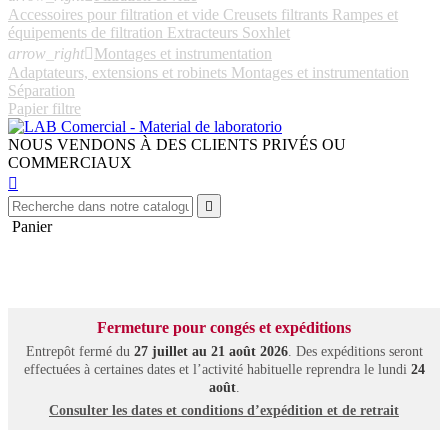
Accessoires pour filtration et vide
Creusets filtrants
Rampes et
équipements de filtration
Extracteurs Soxhlet
arrow_right

Montages et instrumentation
Adaptateurs, extensions et robinets
Montages et instrumentation
Séparation
Papier filtre
NOUS VENDONS À DES CLIENTS PRIVÉS OU
COMMERCIAUX


Panier
Fermeture pour congés et expéditions
Entrepôt fermé du
27 juillet au 21 août 2026
. Des expéditions seront
effectuées à certaines dates et l’activité habituelle reprendra le lundi
24
août
.
Consulter les dates et conditions d’expédition et de retrait