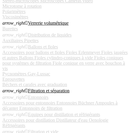
Stéréo-microscopes
Microscopes
Caméras vidéo
Microtome à rotation
Polarimètres
Viscosimètres
arrow_right

Verrerie volumétrique
Burettes
arrow_right

Distribution de liquides
Auxiliaires
Pipettes
arrow_right

Ballons et fioles
Accessoires pour ballons et fioles
Fioles Erlenmeyer
Fioles jaugées
et autres
Ballons
Fioles cylindro-coniques à vide
Fioles coniques
pour systèmes de filtration
Fiole conique en verre avec bouchon à
vis
Pycnomètres Gay-Lussac
Eprouvettes
Béchers et carafes avec graduation
arrow_right

Filtration et séparation
arrow_right

Entonnoirs
Accessoires pour entonnoirs
Entonnoirs Büchner
Ampoules à
décanter
Entonnoirs de filtration
arrow_right

Equipes pour distillation et réfrigérants
Accessoires pour distillation
Distillateur d'eau
Oenologie
Réfrigérants
arrow_right

Filtration et vide