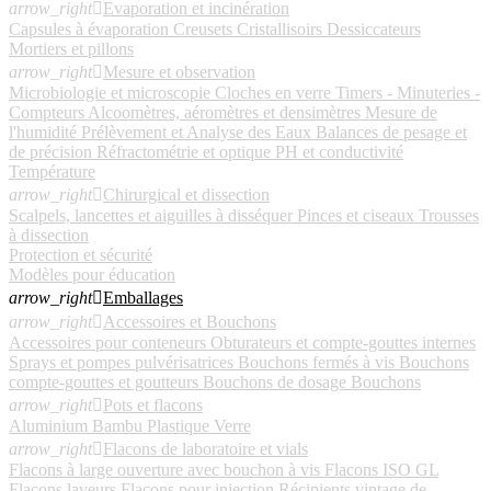
arrow_right

Evaporation et incinération
Capsules à évaporation
Creusets
Cristallisoirs
Dessiccateurs
Mortiers et pillons
arrow_right

Mesure et observation
Microbiologie et microscopie
Cloches en verre
Timers - Minuteries -
Compteurs
Alcoomètres, aéromètres et densimètres
Mesure de
l'humidité
Prélèvement et Analyse des Eaux
Balances de pesage et
de précision
Réfractométrie et optique
PH et conductivité
Température
arrow_right

Chirurgical et dissection
Scalpels, lancettes et aiguilles à disséquer
Pinces et ciseaux
Trousses
à dissection
Protection et sécurité
Modèles pour éducation
arrow_right

Emballages
arrow_right

Accessoires et Bouchons
Accessoires pour conteneurs
Obturateurs et compte-gouttes internes
Sprays et pompes pulvérisatrices
Bouchons fermés à vis
Bouchons
compte-gouttes et goutteurs
Bouchons de dosage
Bouchons
arrow_right

Pots et flacons
Aluminium
Bambu
Plastique
Verre
arrow_right

Flacons de laboratoire et vials
Flacons à large ouverture avec bouchon à vis
Flacons ISO GL
Flacons laveurs
Flacons pour injection
Récipients vintage de