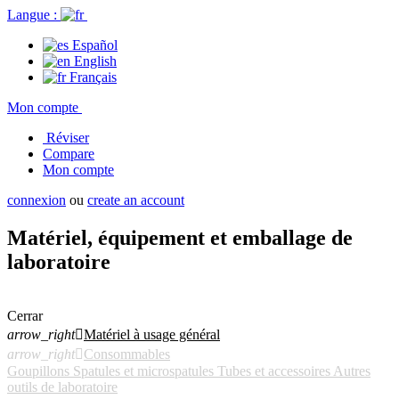
Langue :
Español
English
Français
Mon compte
Réviser
Compare
Mon compte
connexion
ou
create an account
Matériel, équipement et emballage de
laboratoire
Cerrar
arrow_right

Matériel à usage général
arrow_right

Consommables
Goupillons
Spatules et microspatules
Tubes et accessoires
Autres
outils de laboratoire