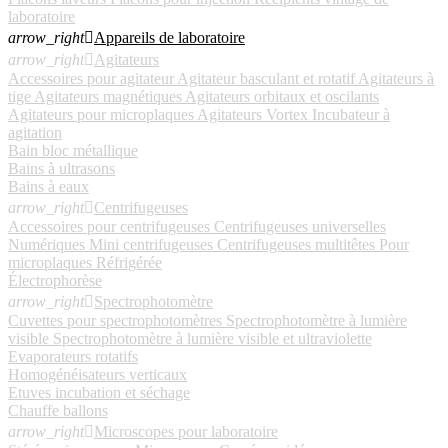
laboratoire
arrow_right

Appareils de laboratoire
arrow_right

Agitateurs
Accessoires pour agitateur
Agitateur basculant et rotatif
Agitateurs à
tige
Agitateurs magnétiques
Agitateurs orbitaux et oscilants
Agitateurs pour microplaques
Agitateurs Vortex
Incubateur à
agitation
Bain bloc métallique
Bains à ultrasons
Bains à eaux
arrow_right

Centrifugeuses
Accessoires pour centrifugeuses
Centrifugeuses universelles
Numériques
Mini centrifugeuses
Centrifugeuses multitêtes
Pour
microplaques
Réfrigérée
Électrophorèse
arrow_right

Spectrophotomètre
Cuvettes pour spectrophotomètres
Spectrophotomètre à lumière
visible
Spectrophotomètre à lumière visible et ultraviolette
Evaporateurs rotatifs
Homogénéisateurs verticaux
Etuves incubation et séchage
Chauffe ballons
arrow_right

Microscopes pour laboratoire