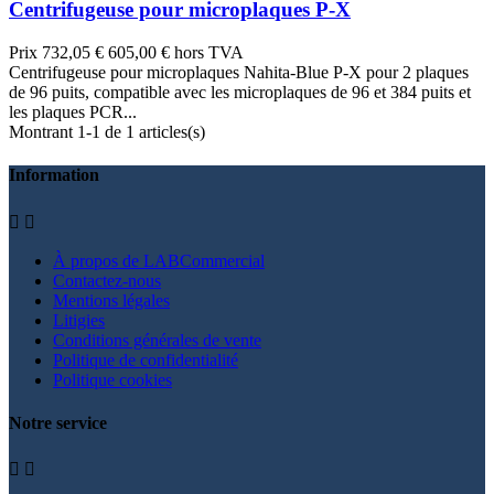
Centrifugeuse pour microplaques P-X
Prix
732,05 €
605,00 € hors TVA
Centrifugeuse pour microplaques Nahita-Blue P-X pour 2 plaques
de 96 puits, compatible avec les microplaques de 96 et 384 puits et
les plaques PCR...
Montrant 1-1 de 1 articles(s)
Information


À propos de LABCommercial
Contactez-nous
Mentions légales
Litigies
Conditions générales de vente
Politique de confidentialité
Politique cookies
Notre service

