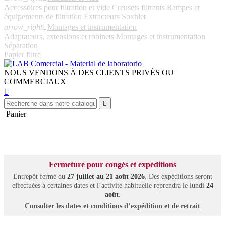
Accessoires pour filtration et vide
Creusets filtrants
Rampes et
équipements de filtration
Extracteurs Soxhlet
arrow_right

Montages et instrumentation
Adaptateurs, extensions et robinets
Montages et instrumentation
Séparation
Papier filtre
NOUS VENDONS À DES CLIENTS PRIVÉS OU
COMMERCIAUX


Panier
Fermeture pour congés et expéditions
Entrepôt fermé du
27 juillet au 21 août 2026
. Des expéditions seront
effectuées à certaines dates et l’activité habituelle reprendra le lundi
24
août
.
Consulter les dates et conditions d’expédition et de retrait