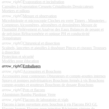
arrow_right

Evaporation et incinération
Capsules à évaporation
Creusets
Cristallisoirs
Dessiccateurs
Mortiers et pillons
arrow_right

Mesure et observation
Microbiologie et microscopie
Cloches en verre
Timers - Minuteries -
Compteurs
Alcoomètres, aéromètres et densimètres
Mesure de
l'humidité
Prélèvement et Analyse des Eaux
Balances de pesage et
de précision
Réfractométrie et optique
PH et conductivité
Température
arrow_right

Chirurgical et dissection
Scalpels, lancettes et aiguilles à disséquer
Pinces et ciseaux
Trousses
à dissection
Protection et sécurité
Modèles pour éducation
arrow_right

Emballages
arrow_right

Accessoires et Bouchons
Accessoires pour conteneurs
Obturateurs et compte-gouttes internes
Sprays et pompes pulvérisatrices
Bouchons fermés à vis
Bouchons
compte-gouttes et goutteurs
Bouchons de dosage
Bouchons
arrow_right

Pots et flacons
Aluminium
Bambu
Plastique
Verre
arrow_right

Flacons de laboratoire et vials
Flacons à large ouverture avec bouchon à vis
Flacons ISO GL
Flacons laveurs
Flacons pour injection
Récipients vintage de