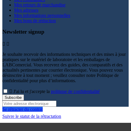
Mes retours de marchandise
Mes adresses
Mes informations personnelles
Mes bons de réduction
Newsletter signup


Je souhaite recevoir des informations techniques et des mises à jour
pratiques sur le matériel de laboratoire et les emballages de
LABComercial. Vous recevrez des guides, des comparatifs et des
actualités pertinentes par courrier électronique. Vous pouvez vous
désinscrire à tout moment ; veuillez consulter notre Politique de
confidentialité pour plus d’informations.

J'ai lu et j'accepte la
politique de confidentialité
Subscribe
Se rétracter du contrat
Suivre le statut de la rétractation