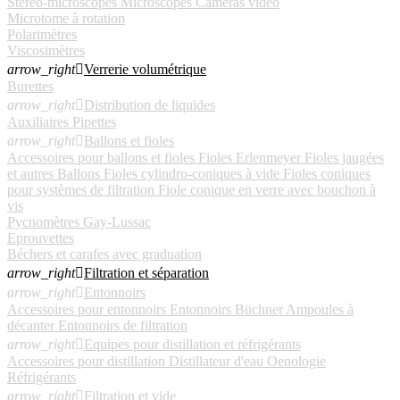
Stéréo-microscopes
Microscopes
Caméras vidéo
Microtome à rotation
Polarimètres
Viscosimètres
arrow_right

Verrerie volumétrique
Burettes
arrow_right

Distribution de liquides
Auxiliaires
Pipettes
arrow_right

Ballons et fioles
Accessoires pour ballons et fioles
Fioles Erlenmeyer
Fioles jaugées
et autres
Ballons
Fioles cylindro-coniques à vide
Fioles coniques
pour systèmes de filtration
Fiole conique en verre avec bouchon à
vis
Pycnomètres Gay-Lussac
Eprouvettes
Béchers et carafes avec graduation
arrow_right

Filtration et séparation
arrow_right

Entonnoirs
Accessoires pour entonnoirs
Entonnoirs Büchner
Ampoules à
décanter
Entonnoirs de filtration
arrow_right

Equipes pour distillation et réfrigérants
Accessoires pour distillation
Distillateur d'eau
Oenologie
Réfrigérants
arrow_right

Filtration et vide