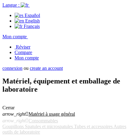
Langue :
Español
English
Français
Mon compte
Réviser
Compare
Mon compte
connexion
ou
create an account
Matériel, équipement et emballage de
laboratoire
Cerrar
arrow_right

Matériel à usage général
arrow_right

Consommables
Goupillons
Spatules et microspatules
Tubes et accessoires
Autres
outils de laboratoire