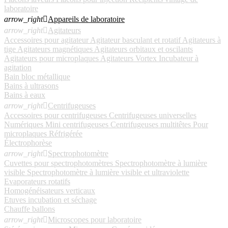
laboratoire
arrow_right

Appareils de laboratoire
arrow_right

Agitateurs
Accessoires pour agitateur
Agitateur basculant et rotatif
Agitateurs à
tige
Agitateurs magnétiques
Agitateurs orbitaux et oscilants
Agitateurs pour microplaques
Agitateurs Vortex
Incubateur à
agitation
Bain bloc métallique
Bains à ultrasons
Bains à eaux
arrow_right

Centrifugeuses
Accessoires pour centrifugeuses
Centrifugeuses universelles
Numériques
Mini centrifugeuses
Centrifugeuses multitêtes
Pour
microplaques
Réfrigérée
Électrophorèse
arrow_right

Spectrophotomètre
Cuvettes pour spectrophotomètres
Spectrophotomètre à lumière
visible
Spectrophotomètre à lumière visible et ultraviolette
Evaporateurs rotatifs
Homogénéisateurs verticaux
Etuves incubation et séchage
Chauffe ballons
arrow_right

Microscopes pour laboratoire