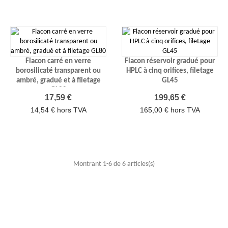
Flacon carré en verre
Flacon réservoir gradué pour
borosilicaté transparent ou
HPLC à cinq orifices, filetage
ambré, gradué et à filetage
GL45
GL80
Prix
Prix
17,59 €
199,65 €
14,54 € hors TVA
165,00 € hors TVA
Montrant 1-6 de 6 articles(s)