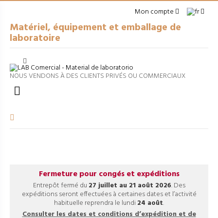
Mon compte
Matériel, équipement et emballage de
laboratoire
Cerrar
arrow_right
MATÉRIEL À USAGE GÉNÉRAL
NOUS VENDONS À DES CLIENTS PRIVÉS OU COMMERCIAUX
arrow_right
EMBALLAGES

arrow_right
APPAREILS DE LABORATOIRE
arrow_right
VERRERIE VOLUMÉTRIQUE
arrow_right
FILTRATION ET SÉPARATION
Fermeture pour congés et expéditions
Entrepôt fermé du
27 juillet au 21 août 2026
. Des
expéditions seront effectuées à certaines dates et l’activité
habituelle reprendra le lundi
24 août
.
Consulter les dates et conditions d’expédition et de