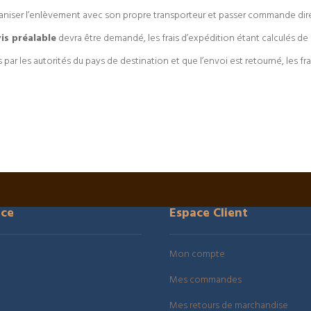
ganiser l’enlèvement avec son propre transporteur et passer commande dire
is préalable
devra être demandé, les frais d’expédition étant calculés de
 par les autorités du pays de destination et que l’envoi est retourné, les fra
ice
Espace Client
Mon compte
Mes commandes
Mes retours de marchandise