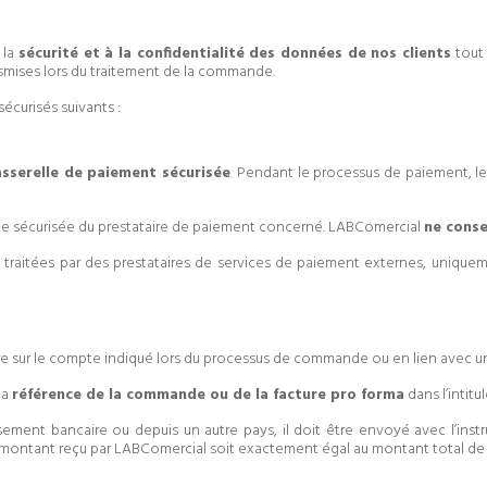
 la
sécurité et à la confidentialité des données de nos clients
tout 
nsmises lors du traitement de la commande.
curisés suivants :
sserelle de paiement sécurisée
. Pendant le processus de paiement, l
orme sécurisée du prestataire de paiement concerné. LABComercial
ne conse
raitées par des prestataires de services de paiement externes, uniquem
 sur le compte indiqué lors du processus de commande ou en lien avec un
la
référence de la commande ou de la facture pro forma
dans l’intitu
sement bancaire ou depuis un autre pays, il doit être envoyé avec l’inst
e le montant reçu par LABComercial soit exactement égal au montant total 