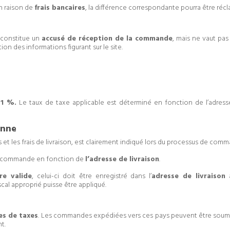
n raison de
frais bancaires
, la différence correspondante pourra être récl
 constitue un
accusé de réception de la commande
, mais ne vaut pas
tion des informations figurant sur le site.
21 %.
Le taux de taxe applicable est déterminé en fonction de l’adres
enne
es et les frais de livraison, est clairement indiqué lors du processus de co
de commande en fonction de
l’adresse de livraison
.
e valide
, celui-ci doit être enregistré dans l’
adresse de livraison
a
cal approprié puisse être appliqué.
es de taxes
. Les commandes expédiées vers ces pays peuvent être soumis
t.