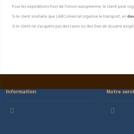
Pour les expéditions hors de l’Union européenne, le client peut or
Si le client souhaite que LABComercial organise le transport, un
dev
Si le client ne s’acquitte pas des taxes ou des frais de douane exigés
Information
Notre serv

