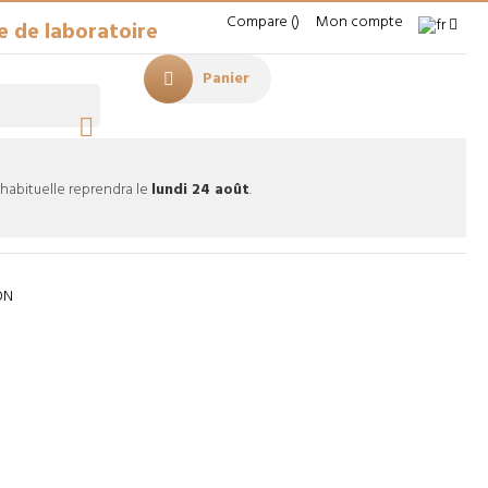
Compare
Mon compte
e de laboratoire
Panier

 habituelle reprendra le
lundi 24 août
.
ON