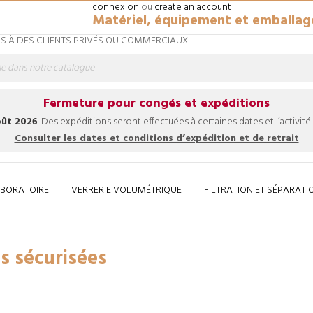
connexion
ou
create an account
Matériel, équipement et emballag
 À DES CLIENTS PRIVÉS OU COMMERCIAUX
Fermeture pour congés et expéditions
août 2026
. Des expéditions seront effectuées à certaines dates et l’activité
Consulter les dates et conditions d’expédition et de retrait
ABORATOIRE
VERRERIE VOLUMÉTRIQUE
FILTRATION ET SÉPARATI
es personnelles sécurisées
s sécurisées