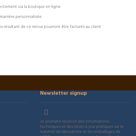
ctement via la boutique en ligne.
 manière personnalisée.
is résultant de ce retour pourront être facturés au client.
Newsletter signup

Je souhaite recevoir des informations
techniques et des mises à jour pratiques sur le
matériel de laboratoire et les emballages de