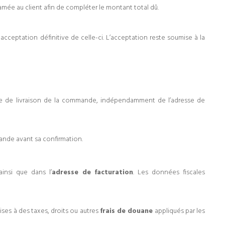
amée au client afin de compléter le montant total dû.
 acceptation définitive de celle-ci. L’acceptation reste soumise à la
se de livraison de la commande, indépendamment de l’adresse de
mmande avant sa confirmation.
insi que dans l’
adresse de facturation
. Les données fiscales
es à des taxes, droits ou autres
frais de douane
appliqués par les