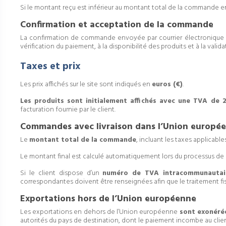
Si le montant reçu est inférieur au montant total de la commande e
Confirmation et acceptation de la commande
La confirmation de commande envoyée par courrier électronique
vérification du paiement, à la disponibilité des produits et à la valida
Taxes et prix
Les prix affichés sur le site sont indiqués en
euros (€)
.
Les produits sont initialement affichés avec une TVA de 
facturation fournie par le client.
Commandes avec livraison dans l’Union europé
Le
montant total de la commande
, incluant les taxes applicabl
Le montant final est calculé automatiquement lors du processus 
Si le client dispose d’un
numéro de TVA intracommunautair
correspondantes doivent être renseignées afin que le traitement fis
Exportations hors de l’Union européenne
Les exportations en dehors de l’Union européenne
sont exonéré
autorités du pays de destination, dont le paiement incombe au clien