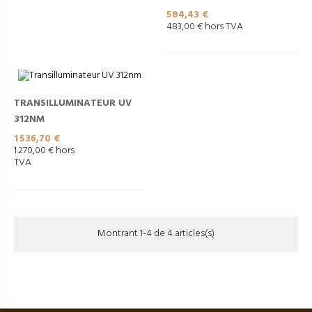
Prix
584,43 €
483,00 € hors TVA
TRANSILLUMINATEUR UV
312NM
Prix
1 536,70 €
1 270,00 € hors
TVA
Montrant 1-4 de 4 articles(s)