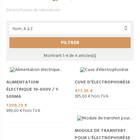
Electroforesis de laboratorio
Nom, A à Z

FILTRER
Montrant 1-4 de 4 articles(s)
ALIMENTATION
CUVE D’ÉLECTROPHORÈSE
ÉLECTRIQUE 10-600V / 1-
Prix
477,95 €
395,00 € hors TVA
500MA
Prix
1 208,79 €
999,00 € hors TVA
MODULE DE TRANSFERT
POUR L'ÉLECTROPHORÈSE