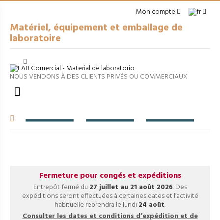
Mon compte
Matériel, équipement et emballage de
laboratoire
Cerrar
arrow_right
MATÉRIEL À USAGE GÉNÉRAL
NOUS VENDONS À DES CLIENTS PRIVÉS OU COMMERCIAUX
arrow_right
EMBALLAGES

arrow_right
APPAREILS DE LABORATOIRE
arrow_right
VERRERIE VOLUMÉTRIQUE
arrow_right
FILTRATION ET SÉPARATION
Fermeture pour congés et expéditions
Entrepôt fermé du
27 juillet au 21 août 2026
. Des
expéditions seront effectuées à certaines dates et l’activité
habituelle reprendra le lundi
24 août
.
Consulter les dates et conditions d’expédition et de