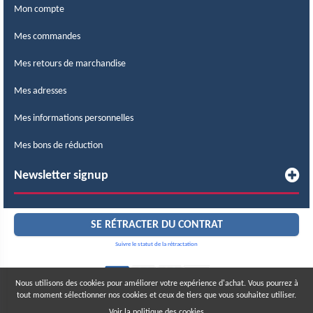
Mon compte
Mes commandes
Mes retours de marchandise
Mes adresses
Mes informations personnelles
Mes bons de réduction
Newsletter signup
SE RÉTRACTER DU CONTRAT
Suivre le statut de la rétractation
Nous utilisons des cookies pour améliorer votre expérience d'achat. Vous pourrez à
tout moment sélectionner nos cookies et ceux de tiers que vous souhaitez utiliser.
© 2015 – 2026 LABCOMERCIAL. Tous droits réservés.
Tous les prix sont taxes incluses
Voir la politique des cookies