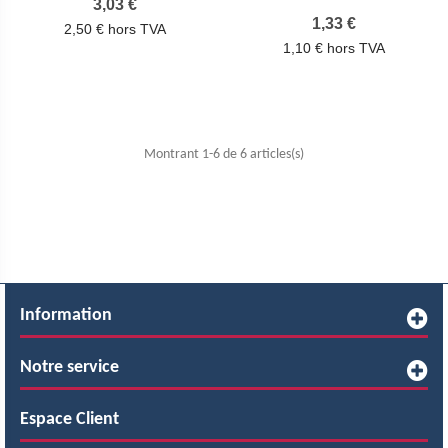
Prix
3,03 €
Prix
1,33 €
2,50 € hors TVA
1,10 € hors TVA
Montrant 1-6 de 6 articles(s)
Information
Notre service
Espace Client