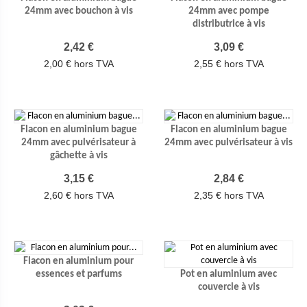
24mm avec bouchon à vis
24mm avec pompe
distributrice à vis
Prix
Prix
2,42 €
3,09 €
2,00 € hors TVA
2,55 € hors TVA
Flacon en aluminium bague
Flacon en aluminium bague
24mm avec pulvérisateur à
24mm avec pulvérisateur à vis
gâchette à vis
Prix
Prix
3,15 €
2,84 €
2,60 € hors TVA
2,35 € hors TVA
Flacon en aluminium pour
essences et parfums
Pot en aluminium avec
couvercle à vis