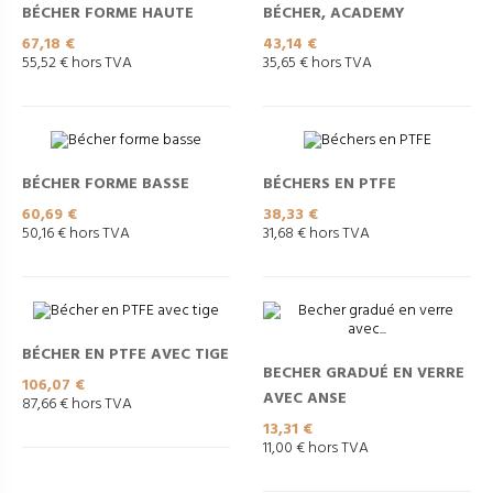
BÉCHER FORME HAUTE
BÉCHER, ACADEMY
Prix
Prix
67,18 €
43,14 €
55,52 € hors TVA
35,65 € hors TVA
BÉCHER FORME BASSE
BÉCHERS EN PTFE
Prix
Prix
60,69 €
38,33 €
50,16 € hors TVA
31,68 € hors TVA
BÉCHER EN PTFE AVEC TIGE
BECHER GRADUÉ EN VERRE
Prix
106,07 €
AVEC ANSE
87,66 € hors TVA
Prix
13,31 €
11,00 € hors TVA