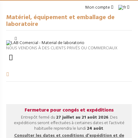
Mon compte
Matériel, équipement et emballage de
laboratoire
Cerrar
arrow_right
MATÉRIEL À USAGE GÉNÉRAL
NOUS VENDONS À DES CLIENTS PRIVÉS OU COMMERCIAUX
arrow_right
EMBALLAGES

arrow_right
APPAREILS DE LABORATOIRE
arrow_right
VERRERIE VOLUMÉTRIQUE
arrow_right
FILTRATION ET SÉPARATION
Fermeture pour congés et expéditions
Entrepôt fermé du
27 juillet au 21 août 2026
. Des
expéditions seront effectuées à certaines dates et l’activité
habituelle reprendra le lundi
24 août
.
Consulter les dates et conditions d’expédition et de