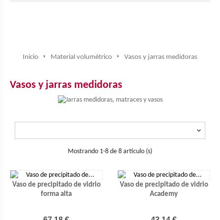
Inicio
Material volumétrico
Vasos y jarras medidoras
Vasos y jarras medidoras

Mostrando 1-8 de 8 artículo (s)
Vaso de precipitado de vidrio
Vaso de precipitado de vidrio
forma alta
Academy
Precio
Precio
67,18 €
43,14 €