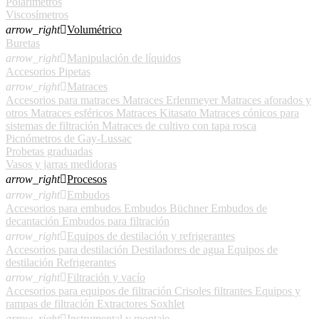
Polarímetros
Viscosímetros
arrow_right

Volumétrico
Buretas
arrow_right

Manipulación de líquidos
Accesorios
Pipetas
arrow_right

Matraces
Accesorios para matraces
Matraces Erlenmeyer
Matraces aforados y
otros
Matraces esféricos
Matraces Kitasato
Matraces cónicos para
sistemas de filtración
Matraces de cultivo con tapa rosca
Picnómetros de Gay-Lussac
Probetas graduadas
Vasos y jarras medidoras
arrow_right

Procesos
arrow_right

Embudos
Accesorios para embudos
Embudos Büchner
Embudos de
decantación
Embudos para filtración
arrow_right

Equipos de destilación y refrigerantes
Accesorios para destilación
Destiladores de agua
Equipos de
destilación
Refrigerantes
arrow_right

Filtración y vacío
Accesorios para equipos de filtración
Crisoles filtrantes
Equipos y
rampas de filtración
Extractores Soxhlet
arrow_right

Instrumental y montaje