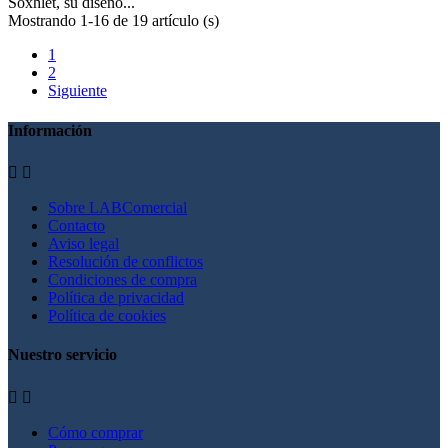
Soxhlet, su diseño...
Mostrando 1-16 de 19 artículo (s)
1
2
Siguiente
Información


Sobre LABComercial
Contacto
Aviso legal
Resolución de conflictos
Condiciones de compra
Política de privacidad
Política de cookies
Nuestro servicio


Cómo comprar