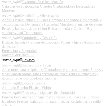
arrow_right

Evaporación e Incineración
Cápsulas de evaporación
Crisoles
Cristalizadores
Desecadores
Morteros
arrow_right

Medición y Observación
Análisis y Recuentos Celulares
Campanas de vidrio
Cronometría y
Temporización
Densimetría
Humedad
Muestreo y análisis de aguas
Pesaje y balanzas de precisión
Refractometría y Óptica
PH y
conductividad
Temperatura
arrow_right

Quirúrgico y Disección
Bisturís, lancetas y agujas de disección
Pinzas y tijeras
Accesorios
de disección
Protección y Seguridad
Material didáctico 3D
arrow_right

Envases
arrow_right

Accesorios y Tapas
Accesorios para recipientes
Obturadores y goteros internos
Sprays y
tapas vaporizadoras
Tapas cerradas de rosca
Tapas cuentagotas y
goteros
Tapas dosificadoras
Tapones
arrow_right

Botes y frascos
Aluminio
Bambú
Plástico
Vidrio
arrow_right

Frascos y recipientes de laboratorio
Frascos boca ancha con tapa rosca
Frascos ISO rosca GL
Frascos
lavadores
Frascos viales 20 mm para inyectar
Recipientes de estilo
clásico