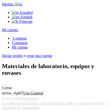
Idioma:
Español
English
Français
Mi cuenta
Comprar
Comparar
Mi cuenta
Iniciar sesión
o
crear una cuenta
Materiales de laboratorio, equipos y
envases
Cerrar
arrow_right

Uso General
arrow_right

Fungibles
Escobillones
Espátulas y microespátulas
Tubos y accesorios
Otros
utensilios de laboratorio