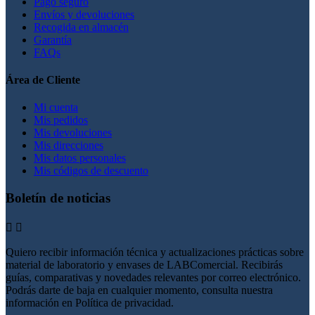
Pago seguro
Envíos y devoluciones
Recogida en almacén
Garantía
FAQs
Área de Cliente
Mi cuenta
Mis pedidos
Mis devoluciones
Mis direcciones
Mis datos personales
Mis códigos de descuento
Boletín de noticias


Quiero recibir información técnica y actualizaciones prácticas sobre
material de laboratorio y envases de LABComercial. Recibirás
guías, comparativas y novedades relevantes por correo electrónico.
Podrás darte de baja en cualquier momento, consulta nuestra
información en Política de privacidad.