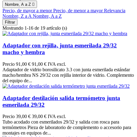
Nombre, A a Z

Precio, de mayor a menor
Precio, de menor a mayor
Relevancia
Nombre, Z a A
Nombre, A a Z
Filtrar
Mostrando 1-16 de 19 artículo (s)
Adaptador con rejilla, junta esmerilada 29/32
macho y hembra
Precio
91,00 €
91,00 € IVA excl.
Adaptador de vidrio borosilicato 3.3 con junta esmerilada estándar
macho/hembra NS 29/32 con rejilla interior de vidrio. Complemento
del equipo de...
Adaptador destilación salida termómetro junta
esmerilada 29/32
Precio
39,00 €
39,00 € IVA excl.
Tubo acodado con esmerilados 29/32 y salida con rosca para
termómetros Pieza de laboratorio de complemento o accesorio para
montajes en equipos de...