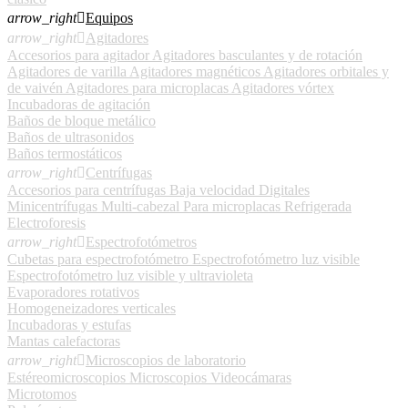
arrow_right

Equipos
arrow_right

Agitadores
Accesorios para agitador
Agitadores basculantes y de rotación
Agitadores de varilla
Agitadores magnéticos
Agitadores orbitales y
de vaivén
Agitadores para microplacas
Agitadores vórtex
Incubadoras de agitación
Baños de bloque metálico
Baños de ultrasonidos
Baños termostáticos
arrow_right

Centrífugas
Accesorios para centrífugas
Baja velocidad
Digitales
Minicentrífugas
Multi-cabezal
Para microplacas
Refrigerada
Electroforesis
arrow_right

Espectrofotómetros
Cubetas para espectrofotómetro
Espectrofotómetro luz visible
Espectrofotómetro luz visible y ultravioleta
Evaporadores rotativos
Homogeneizadores verticales
Incubadoras y estufas
Mantas calefactoras
arrow_right

Microscopios de laboratorio
Estéreomicroscopios
Microscopios
Videocámaras
Microtomos