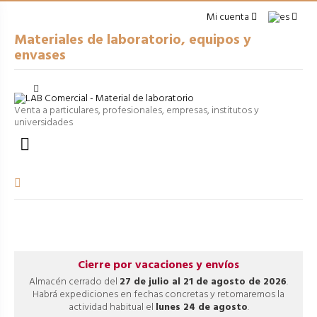
Mi cuenta
Materiales de laboratorio, equipos y
envases
Cerrar
arrow_right
USO GENERAL
Venta a particulares, profesionales, empresas, institutos y
universidades
arrow_right
ENVASES

arrow_right
EQUIPOS
arrow_right
VOLUMÉTRICO
arrow_right
PROCESOS
Cierre por vacaciones y envíos
Almacén cerrado del
27 de julio al 21 de agosto de 2026
.
Habrá expediciones en fechas concretas y retomaremos la
actividad habitual el
lunes 24 de agosto
.