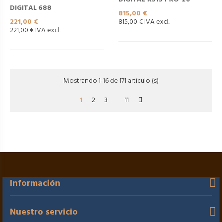
DIGITAL 688
Precio
815,00 €
Precio
221,00 €
815,00 € IVA excl.
221,00 € IVA excl.
Mostrando 1-16 de 171 artículo (s)
1
2
3
11
Información
Nuestro servicio