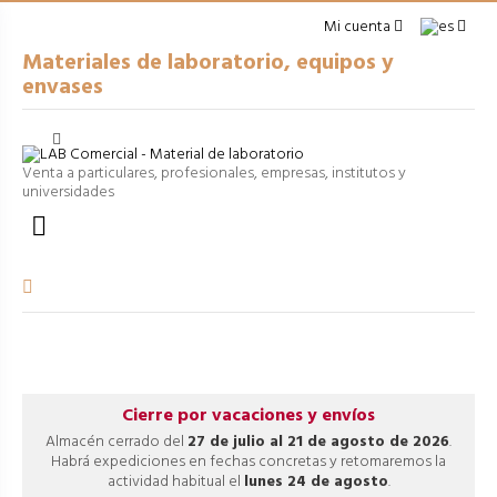
Mi cuenta
Materiales de laboratorio, equipos y
envases
Cerrar
arrow_right
USO GENERAL
Venta a particulares, profesionales, empresas, institutos y
universidades
arrow_right
ENVASES

arrow_right
EQUIPOS
arrow_right
VOLUMÉTRICO
arrow_right
PROCESOS
Cierre por vacaciones y envíos
Almacén cerrado del
27 de julio al 21 de agosto de 2026
.
Habrá expediciones en fechas concretas y retomaremos la
actividad habitual el
lunes 24 de agosto
.