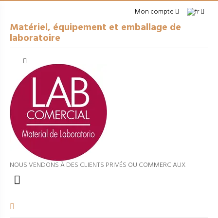
Mon compte
Matériel, équipement et emballage de
laboratoire
Cerrar
arrow_right
MATÉRIEL À USAGE GÉNÉRAL
arrow_right
EMBALLAGES
arrow_right
APPAREILS DE LABORATOIRE
arrow_right
VERRERIE VOLUMÉTRIQUE
arrow_right
FILTRATION ET SÉPARATION
NOUS VENDONS À DES CLIENTS PRIVÉS OU COMMERCIAUX
