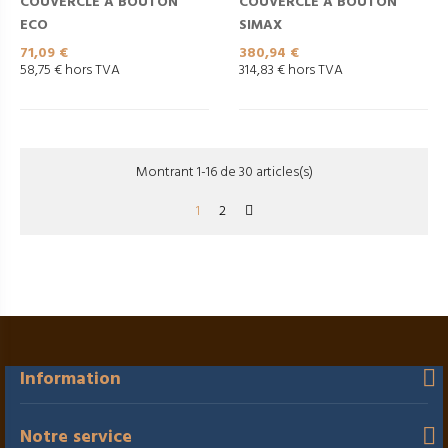
COUVERCLE À BOUTON
COUVERCLE À BOUTON
ECO
SIMAX
Prix
Prix
71,09 €
380,94 €
58,75 € hors TVA
314,83 € hors TVA
Montrant 1-16 de 30 articles(s)
1
2
Information
Notre service