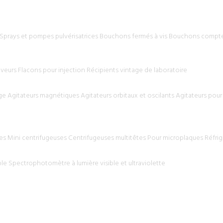
Sprays et pompes pulvérisatrices
Bouchons fermés à vis
Bouchons compte-
aveurs
Flacons pour injection
Récipients vintage de laboratoire
ge
Agitateurs magnétiques
Agitateurs orbitaux et oscilants
Agitateurs pour
es
Mini centrifugeuses
Centrifugeuses multitêtes
Pour microplaques
Réfri
ble
Spectrophotomètre à lumière visible et ultraviolette