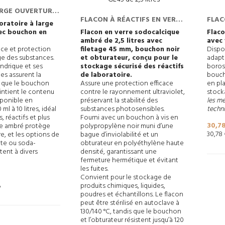
ARGE OUVERTURE
FLACON À RÉACTIFS EN VERRE
FLAC
ON EN VERRE
oratoire à large
SODOCALCIQUE AMBRÉ À
À FI
ec bouchon en
Flacon en verre sodocalcique
Flac
ambré de 2,5 litres avec
avec 
FILETAGE GL45 DE 2,5 LITRES
BORO
nce et protection
filetage 45 mm, bouchon noir
Dispo
ge des substances.
et obturateur, conçu pour le
adapt
ndrique et ses
stockage sécurisé des réactifs
borosi
es assurent la
de laboratoire.
bouch
is que le bouchon
Assure une protection efficace
en pla
ntient le contenu
contre le rayonnement ultraviolet,
stocka
sponible en
préservant la stabilité des
les me
ml à 10 litres, idéal
substances photosensibles.
techni
s, réactifs et plus
Fourni avec un bouchon à vis en
Prix
30,7
re ambré protège
polypropylène noir muni d’une
30,78
re, et les options de
bague d’inviolabilité et un
ate ou soda-
obturateur en polyéthylène haute
tent à divers
densité, garantissant une
fermeture hermétique et évitant
les fuites.
Convient pour le stockage de
A
produits chimiques, liquides,
poudres et échantillons. Le flacon
peut être stérilisé en autoclave à
130/140 °C, tandis que le bouchon
et l’obturateur résistent jusqu’à 120