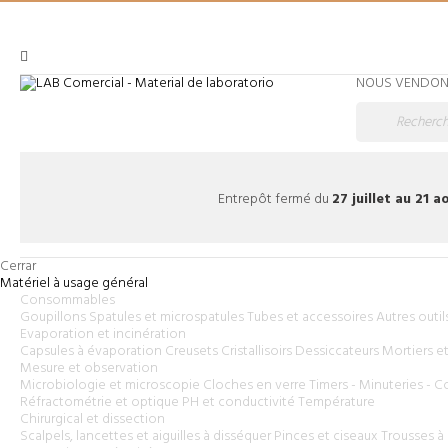
NOUS VENDONS
Entrepôt fermé du
27 juillet au 21 
Cerrar
Matériel à usage général
Consommables
Goupillons
Spatules et microspatules
Tubes et accessoires
Autres outil
Evaporation et incinération
Capsules à évaporation
Creusets
Cristallisoirs
Dessiccateurs
Mortiers et
Mesure et observation
Microbiologie et microscopie
Cloches en verre
Timers - Minuteries - 
Réfractométrie et optique
PH et conductivité
Température
Chirurgical et dissection
Scalpels, lancettes et aiguilles à disséquer
Pinces et ciseaux
Trousses à 