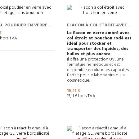
L POUDRIER EN VERRE
FLACON À COL ÉTROIT AVEC
 FILETAGE, SANS
BOUCHON EN VERRE
€
Le flacon en verre ambré avec
€ hors TVA
col étroit et bouchon rodé est
CHON
idéal pour stocker et
transporter des liquides, des
huiles et plus encore.
Il offre une protection UV, une
fermeture hermétique et est
disponible en plusieurs capacités.
Parfait pour le laboratoire ou la
cosmétique.
Prix
15,11 €
15,11 € hors TVA