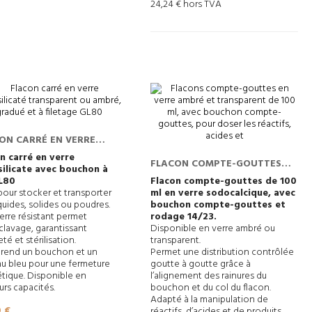
24,24 € hors TVA
ON CARRÉ EN VERRE
SILICATÉ TRANSPARENT
n carré en verre
FLACON COMPTE-GOUTTES
ilicate avec bouchon à
MBRÉ, GRADUÉ ET À
AVEC BOUCHON EN VERRE
GL80
Flacon compte-gouttes de 100
TAGE GL80
pour stocker et transporter
ml en verre sodocalcique, avec
quides, solides ou poudres.
bouchon compte-gouttes et
erre résistant permet
rodage 14/23.
clavage, garantissant
Disponible en verre ambré ou
té et stérilisation.
transparent.
end un bouchon et un
Permet une distribution contrôlée
u bleu pour une fermeture
goutte à goutte grâce à
tique. Disponible en
l’alignement des rainures du
urs capacités.
bouchon et du col du flacon.
Adapté à la manipulation de
0 €
réactifs, d’acides et de produits