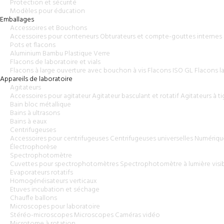
Protection et sécurité
Modèles pour éducation
Emballages
Accessoires et Bouchons
Accessoires pour conteneurs
Obturateurs et compte-gouttes internes
Pots et flacons
Aluminium
Bambu
Plastique
Verre
Flacons de laboratoire et vials
Flacons à large ouverture avec bouchon à vis
Flacons ISO GL
Flacons l
Appareils de laboratoire
Agitateurs
Accessoires pour agitateur
Agitateur basculant et rotatif
Agitateurs à ti
Bain bloc métallique
Bains à ultrasons
Bains à eaux
Centrifugeuses
Accessoires pour centrifugeuses
Centrifugeuses universelles
Numériqu
Électrophorèse
Spectrophotomètre
Cuvettes pour spectrophotomètres
Spectrophotomètre à lumière visi
Evaporateurs rotatifs
Homogénéisateurs verticaux
Etuves incubation et séchage
Chauffe ballons
Microscopes pour laboratoire
Stéréo-microscopes
Microscopes
Caméras vidéo
Microtome à rotation