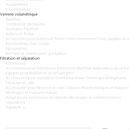
Polarimètres
Viscosimètres
Verrerie volumétrique
Burettes
Distribution de liquides
Auxiliaires
Pipettes
Ballons et fioles
Accessoires pour ballons et fioles
Fioles Erlenmeyer
Fioles jaugées et a
Pycnomètres Gay-Lussac
Eprouvettes
Béchers et carafes avec graduation
Filtration et séparation
Entonnoirs
Accessoires pour entonnoirs
Entonnoirs Büchner
Ampoules à décante
Equipes pour distillation et réfrigérants
Accessoires pour distillation
Distillateur d'eau
Oenologie
Réfrigérants
Filtration et vide
Accessoires pour filtration et vide
Creusets filtrants
Rampes et équipeme
Montages et instrumentation
Adaptateurs, extensions et robinets
Montages et instrumentation
Séparation
Flacons de laborato
Papier filtre