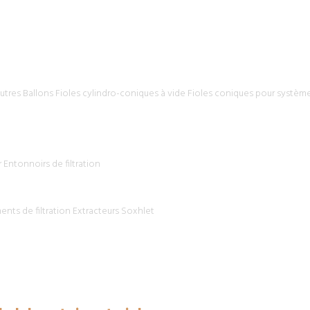
utres
Ballons
Fioles cylindro-coniques à vide
Fioles coniques pour systèmes
r
Entonnoirs de filtration
nts de filtration
Extracteurs Soxhlet
ire et vials
Accueil
Emba