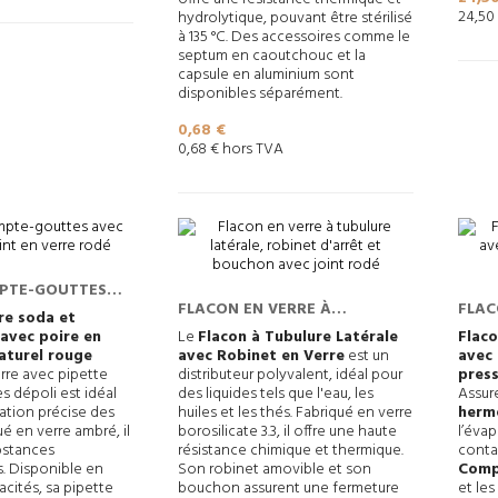
24,50
hydrolytique, pouvant être stérilisé
à 135 °C. Des accessoires comme le
septum en caoutchouc et la
capsule en aluminium sont
disponibles séparément.
Prix
0,68 €
0,68 € hors TVA
PTE-GOUTTES
FLACON EN VERRE À
FLAC
 À JOINT EN
re soda et
TUBULURE LATÉRALE, ROBINET
BORO
avec poire en
Le
Flacon à Tubulure Latérale
Flaco
aturel rouge
avec Robinet en Verre
est un
avec
D'ARRÊT ET BOUCHON AVEC
BOUC
rre avec pipette
distributeur polyvalent, idéal pour
press
JOINT RODÉ
ENCL
 dépoli est idéal
des liquides tels que l'eau, les
Assur
ation précise des
huiles et les thés. Fabriqué en verre
herm
ué en verre ambré, il
borosilicate 3.3, il offre une haute
l’éva
bstances
résistance chimique et thermique.
conta
. Disponible en
Son robinet amovible et son
Comp
acités, sa pipette
bouchon assurent une fermeture
et les