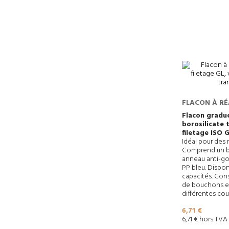
FLACON À RÉ
EN VERRE BO
Flacon gradu
borosilicate 
TRANSPAREN
filetage ISO 
Idéal pour des 
Comprend un b
anneau anti-go
PP bleu. Dispon
capacités. Cons
de bouchons e
différentes cou
Prix
6,71 €
6,71 € hors TVA