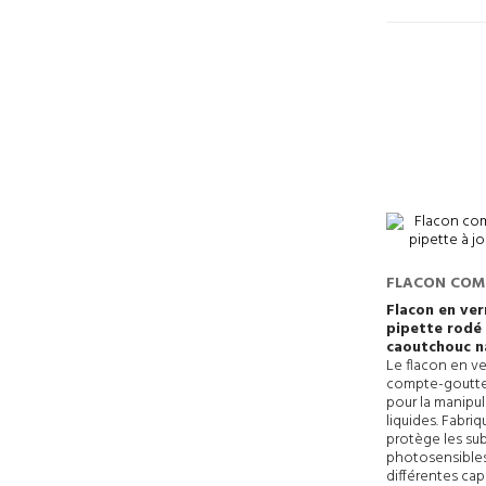
FLACON COM
AVEC PIPETTE
Flacon en ver
pipette rodé 
VERRE RODÉ
caoutchouc n
Le flacon en ve
compte-gouttes
pour la manipul
liquides. Fabriq
protège les su
photosensibles
différentes cap