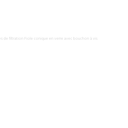
 de filtration
Fiole conique en verre avec bouchon à vis
llages
Flacons de laboratoire et vials