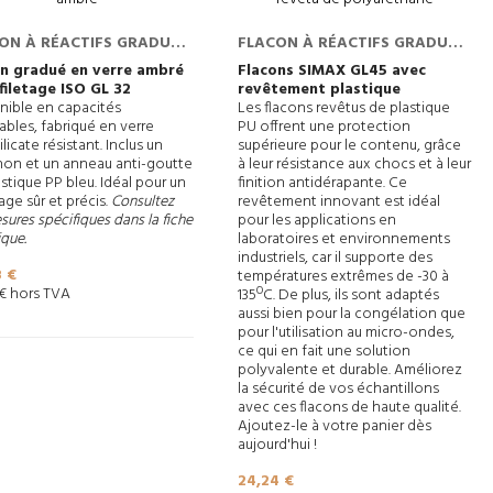
ON À RÉACTIFS GRADUÉ
FLACON À RÉACTIFS GRADUÉ
LETAGE GL, VERRE
À FILETAGE GL, VERRE
on gradué en verre ambré
Flacons SIMAX GL45 avec
filetage ISO GL 32
revêtement plastique
SILICATÉ AMBRÉ
BOROSILICATÉ REVÊTU DE
nible en capacités
Les flacons revêtus de plastique
POLYURÉTHANE
ables, fabriqué en verre
PU offrent une protection
licate résistant. Inclus un
supérieure pour le contenu, grâce
on et un anneau anti-goutte
à leur résistance aux chocs et à leur
stique PP bleu. Idéal pour un
finition antidérapante. Ce
ge sûr et précis.
Consultez
revêtement innovant est idéal
sures spécifiques dans la fiche
pour les applications en
que.
laboratoires et environnements
industriels, car il supporte des
8 €
températures extrêmes de -30 à
 € hors TVA
135ºC. De plus, ils sont adaptés
aussi bien pour la congélation que
pour l'utilisation au micro-ondes,
ce qui en fait une solution
polyvalente et durable. Améliorez
la sécurité de vos échantillons
avec ces flacons de haute qualité.
Ajoutez-le à votre panier dès
aujourd'hui !
Prix
24,24 €