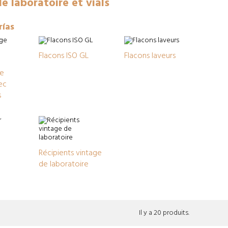
e laboratoire et vials
rías
Flacons ISO GL
Flacons laveurs
ge
ec
s
Récipients vintage
de laboratoire
Il y a 20 produits.