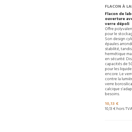
FLACON À L
AVEC BOUCH
Flacon de lab
ouverture av
verre dépoli
Offre polyvale
pour le stocka
Son design cyli
épaules arrondi
stabilité, tand
hermétique mai
en sécurité. Di
capacités de 50 
pour les liquide
encore. Le ver
contre la lumiè
verre borosilic
calcique s'adap
besoins.
Prix
10,13 €
10,13 € hors TV