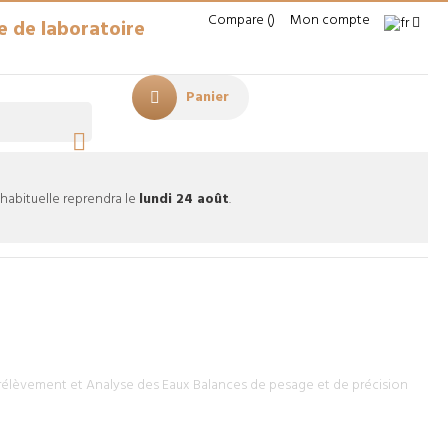
Compare
Mon compte
e de laboratoire
Panier

 habituelle reprendra le
lundi 24 août
.
élèvement et Analyse des Eaux
Balances de pesage et de précision