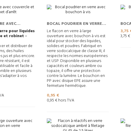
RRE AVEC
BOCAL POUDRIER EN VERRE
BOCA
T ROBINET
AVEC BOUCHON À VIS
AVEC
Prix
rre pour liquides
Le flacon en verre à large
3,75 
e et robinet -
ouverture avec bouchon à vis est
3,75 
BOU
idéal pour stocker des liquides,
ker et distribuer de
solides et poudres. Fabriqué en
ums, des huiles
verre sodocalcique de classe III, il
s jus et plus encore.
respecte les normes européennes
e résistant, il est
et USP. Disponible en plusieurs
ilisable et facile à
capacités et couleurs ambre ou
nible en plusieurs
topaze, il offre une protection
s'adapter à vos
contre la lumière. Le bouchon en
PP avec disque EPE assure une
fermeture hermétique.
Prix
TVA
0,95 €
0,95 € hors TVA