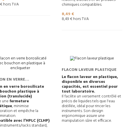
 € hors TVA
chimiques compatibles.
Prix
8,49 €
8,49 € hors TVA
FLACON LAVEUR PLASTIQUE
Le flacon laveur en plastique,
ON EN VERRE
disponible en diverses
SILICATÉ AVEC
n en verre borosilicate
capacités, est essentiel pour
 bouchon plastique à
tout laboratoire.
HON EN PLASTIQUE À
ion (translucide)
Il facilite un versement contrôlé et
IQUETER
e une
fermeture
précis de liquides tels que l'eau
étique
, minimise
distillée, idéal pour rincer les
poration et empêche la
instruments. Son design
mination.
ergonomique assure une
atible avec l’HPLC (CLHP)
manipulation sûre et efficace.
 instruments/racks standard,