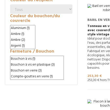
Couleur du récipient
Couleur du bouchon/du
couvercle
BARIL EN VE
COUVERCLE E
Tonneau en ve
avec couvercl
D’ARRÊT
style vintage
Idéal pour stoc
l'eau, des parf
essentielles, de
Fermeture / Bouchon
Fabriqué en verr
écologique, réut
nettoyer. Dispo
capacités pour 
besoins.
Prix
253,30 €
253,30 € hors 