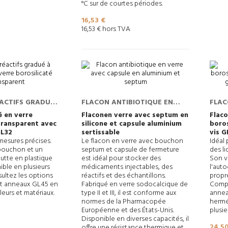
°C sur de courtes périodes.
Prix
16,53 €
16,53 € hors TVA
ACTIFS GRADUÉ
FLACON ANTIBIOTIQUE EN
FLAC
ROSILICATÉ
VERRE AVEC CAPSULE EN
BORO
é en verre
Flaconen verre avec septum en
Flaco
transparent avec
silicone et capsule aluminium
boros
T, GL
ALUMINIUM ET SEPTUM
OU A
GL32
sertissable
vis 
FILE
mesures précises.
Le flacon en verre avec bouchon
Idéal 
ouchon et un
septum et capsule de fermeture
des li
utte en plastique
est idéal pour stocker des
Son v
ible en plusieurs
médicaments injectables, des
l'auto
ultez les options
réactifs et des échantillons.
propre
t anneaux GL45 en
Fabriqué en verre sodocalcique de
Compr
leurs et matériaux.
type II et III, il est conforme aux
annea
normes de la Pharmacopée
hermé
Européenne et des États-Unis.
plusie
Disponible en diverses capacités, il
Prix
24,5
offre une résistance thermique et