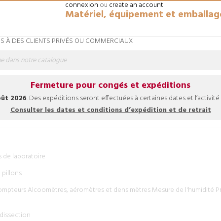
connexion
ou
create an account
Matériel, équipement et emballag
 À DES CLIENTS PRIVÉS OU COMMERCIAUX
Fermeture pour congés et expéditions
août 2026
. Des expéditions seront effectuées à certaines dates et l’activité
Consulter les dates et conditions d’expédition et de retrait
s de laboratoire
 pillons
Compteurs
Alcoomètres, aéromètres et densimètres
Mesure de l'humidité
Pr
dissection