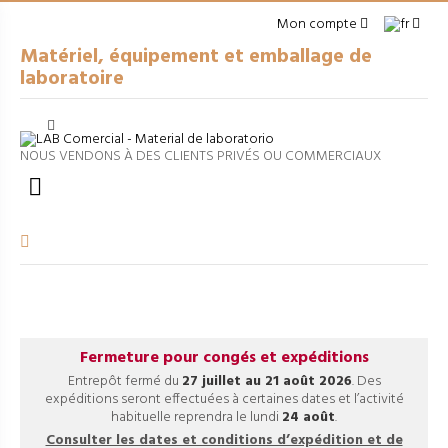
Mon compte
Matériel, équipement et emballage de
laboratoire
Cerrar
arrow_right
MATÉRIEL À USAGE GÉNÉRAL
NOUS VENDONS À DES CLIENTS PRIVÉS OU COMMERCIAUX
arrow_right
EMBALLAGES

arrow_right
APPAREILS DE LABORATOIRE
arrow_right
VERRERIE VOLUMÉTRIQUE
arrow_right
FILTRATION ET SÉPARATION
Fermeture pour congés et expéditions
Entrepôt fermé du
27 juillet au 21 août 2026
. Des
expéditions seront effectuées à certaines dates et l’activité
habituelle reprendra le lundi
24 août
.
Consulter les dates et conditions d’expédition et de