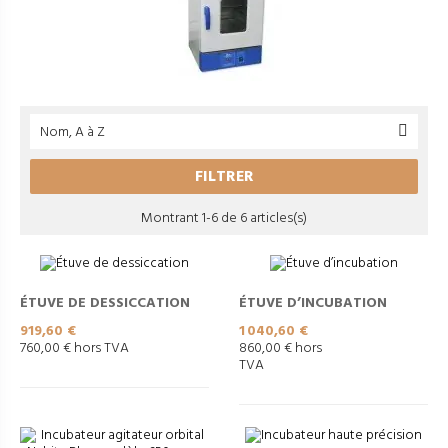
Nom, A à Z

FILTRER
Montrant 1-6 de 6 articles(s)
ÉTUVE DE DESSICCATION
ÉTUVE D’INCUBATION
Prix
Prix
919,60 €
1 040,60 €
760,00 € hors TVA
860,00 € hors
TVA