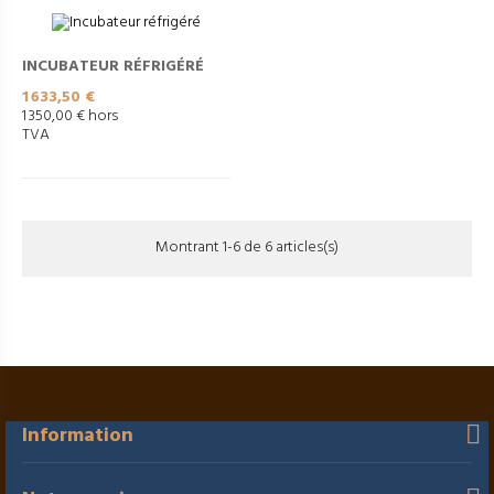
INCUBATEUR RÉFRIGÉRÉ
Prix
1 633,50 €
1 350,00 € hors
TVA
Montrant 1-6 de 6 articles(s)
Information