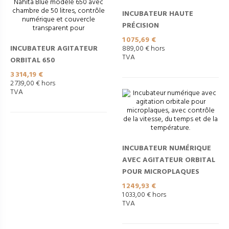
INCUBATEUR HAUTE
PRÉCISION
Prix
1 075,69 €
INCUBATEUR AGITATEUR
889,00 € hors
TVA
ORBITAL 650
Prix
3 314,19 €
2 739,00 € hors
TVA
INCUBATEUR NUMÉRIQUE
AVEC AGITATEUR ORBITAL
POUR MICROPLAQUES
Prix
1 249,93 €
1 033,00 € hors
TVA